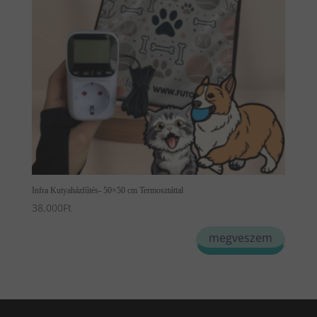
Infra Kutyaházfűtés- 50×50 cm Termosztáttal
38,000
Ft
megveszem