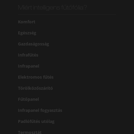
Miért intelligens fűtőfólia?
Komfort
Egészség
Gazdaságosság
Infrafűtés
Infrapanel
Elektromos fűtés
Törölközőszárító
Fűtőpanel
Infrapanel fogyasztás
Padlófűtés utólag
Termosztát