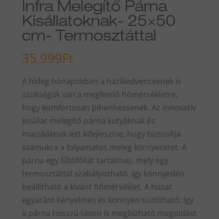
Infra Melegítő Párna
Kisállatoknak- 25×50
cm- Termosztáttal
35,999
Ft
A hideg hónapokban a házikedvenceknek is
szükségük van a megfelelő hőmérsékletre,
hogy komfortosan pihenhessenek. Az innovatív
kisállat melegítő párna kutyáknak és
macskáknak lett kifejlesztve, hogy biztosítja
számukra a folyamatos meleg környezetet. A
párna egy fűtőfóliát tartalmaz, mely egy
termosztáttal szabályozható, így könnyedén
beállítható a kívánt hőmérséklet. A huzat
egyaránt kényelmes és könnyen tisztítható, így
a párna hosszú távon is megbízható megoldást