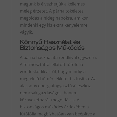
magunk is élvezhetjük a kellemes
meleg érzetet. A párna tökéletes
megoldás a hideg napokra, amikor
mindenki egy kis extra kényelemre
vágyik.
Könnyű Használat és
Biztonságos Működés
A párna használata rendkívül egyszerű.
A termosztáttal ellátott fűtőfólia
gondoskodik arról, hogy mindig a
megfelelő hőmérsékletet biztosítsa. Az
alacsony energiafogyasztású eszköz
nemcsak gazdaságos, hanem
környezetbarát megoldás is. A
biztonságos működés érdekében a
fűtőfólia megbízhatóan van beépítve a