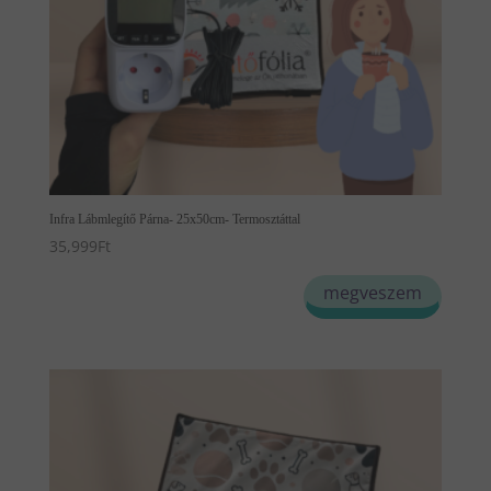
Infra Lábmlegítő Párna- 25x50cm- Termosztáttal
35,999
Ft
megveszem