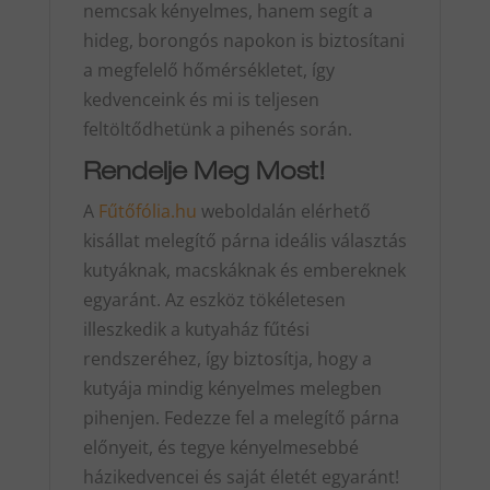
nemcsak kényelmes, hanem segít a
hideg, borongós napokon is biztosítani
a megfelelő hőmérsékletet, így
kedvenceink és mi is teljesen
feltöltődhetünk a pihenés során.
Rendelje Meg Most!
A
Fűtőfólia.hu
weboldalán elérhető
kisállat melegítő párna ideális választás
kutyáknak, macskáknak és embereknek
egyaránt. Az eszköz tökéletesen
illeszkedik a kutyaház fűtési
rendszeréhez, így biztosítja, hogy a
kutyája mindig kényelmes melegben
pihenjen. Fedezze fel a melegítő párna
előnyeit, és tegye kényelmesebbé
házikedvencei és saját életét egyaránt!