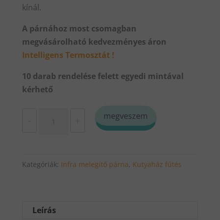
kínál.
A párnához most csomagban
megvásárolható kedvezményes áron
Intelligens Termosztát !
10 darab rendelése felett egyedi mintával
kérhető
Infra
megveszem
-
+
Melegítő
Párna
Kisállatoknak-
Kategóriák:
Infra melegítő párna
,
Kutyaház fűtés
25x50
cm-
Termosztáttal
mennyiség
Leírás