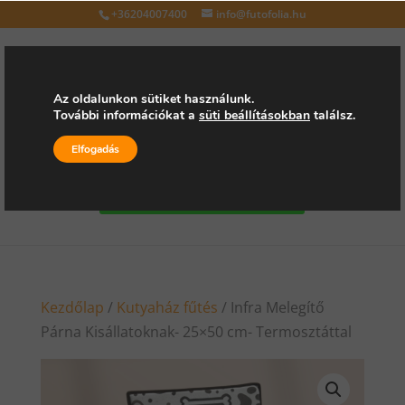
+36204007400
info@futofolia.hu
Az oldalunkon sütiket használunk.
További információkat a
süti beállításokban
találsz.
Válasszon oldalt
Elfogadás
Kérjen árajánlatot
Kezdőlap
/
Kutyaház fűtés
/ Infra Melegítő
Párna Kisállatoknak- 25×50 cm- Termosztáttal