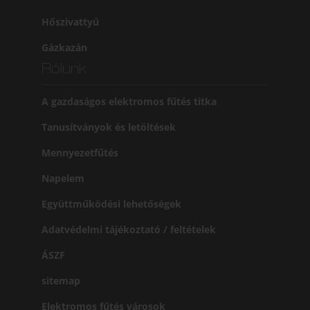
Hőszivattyú
Gázkazán
Rólunk
A gazdaságos elektromos fűtés titka
Tanusítványok és letöltések
Mennyezetfűtés
Napelem
Együttműködési lehetőségek
Adatvédelmi tájékoztató / feltételek
ÁSZF
sitemap
Elektromos fűtés városok