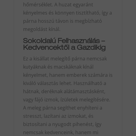
hőmérséklet. A huzat egyaránt
kényelmes és könnyen tisztítható, így a
párna hosszú távon is megbízható
megoldást kínál.
Sokoldalú Felhasználás –
Kedvencektől a Gazdikig
Ez a kisállat melegítő párna nemcsak
kutyáknak és macskáknak kínál
kényelmet, hanem emberek számára is
kiváló választás lehet. Használható a
hátnak, deréknak alátámasztásként,
vagy fájó izmok, ízületek melegítésére.
A meleg párna segíthet enyhíteni a
stresszt, lazítani az izmokat, és
biztosítani a nyugodt pihenést, így
nemcsak kedvenceink, hanem mi