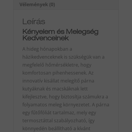
Vélemények (0)
Leírás
Kényelem és Melegség
Kedvenceinek
A hideg hónapokban a
házikedvenceknek is szükségük van a
megfelelő hőmérsékletre, hogy
komfortosan pihenhessenek. Az
innovatív kisállat melegítő párna
kutyáknak és macskáknak lett
kifejlesztve, hogy biztosítja számukra a
folyamatos meleg környezetet. A párna
egy fűtőfóliát tartalmaz, mely egy
termosztáttal szabályozható, így
könnyedén beállítható a kívánt