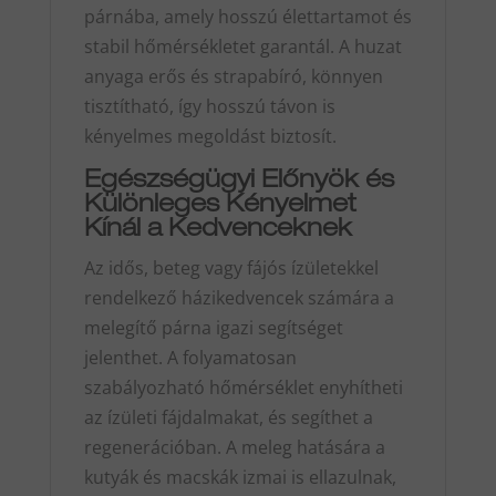
párnába, amely hosszú élettartamot és
stabil hőmérsékletet garantál. A huzat
anyaga erős és strapabíró, könnyen
tisztítható, így hosszú távon is
kényelmes megoldást biztosít.
Egészségügyi Előnyök és
Különleges Kényelmet
Kínál a Kedvenceknek
Az idős, beteg vagy fájós ízületekkel
rendelkező házikedvencek számára a
melegítő párna igazi segítséget
jelenthet. A folyamatosan
szabályozható hőmérséklet enyhítheti
az ízületi fájdalmakat, és segíthet a
regenerációban. A meleg hatására a
kutyák és macskák izmai is ellazulnak,