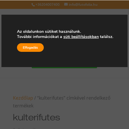
+36204007400
info@futofolia.hu
Az oldalunkon sütiket használunk.
További információkat a
süti beállításokban
találsz.
Válasszon oldalt
Elfogadás
Kérjen árajánlatot
Kezdőlap
/ “kulterifutes” címkével rendelkező
termékek
kulterifutes