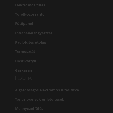
Elektromos fűtés
Törölközőszárító
Fűtőpanel
Infrapanel fogyasztás
Padlófűtés utólag
Termosztát
Hőszivattyú
Gázkazán
Rólunk
A gazdaságos elektromos fűtés titka
Tanusítványok és letöltések
Mennyezetfűtés