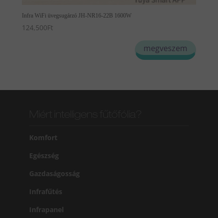
Infra WiFi üvegsugárzó JH-NR16-22B 1600W
124,500
Ft
megveszem
Miért intelligens fűtőfólia?
Komfort
Egészség
Gazdaságosság
Infrafűtés
Infrapanel