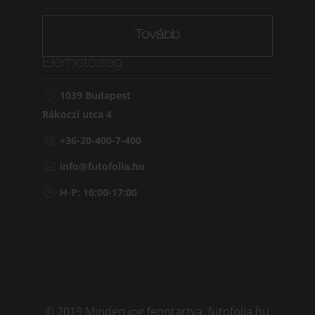
Tovább
Elérhetőség
1039 Budapest
Rákoczi utca 4
+36-20-400-7-400
info@futofolia.hu
H-P: 10:00-17:00
© 2019 Minden jog fenntartva. futofolia.hu