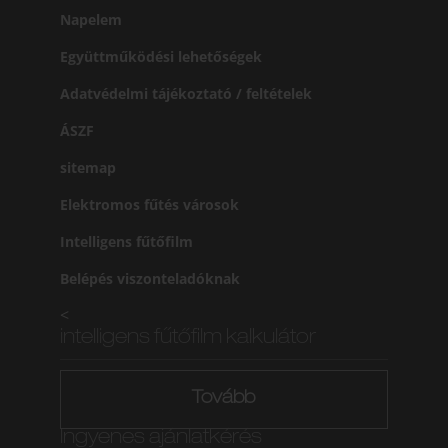
Napelem
Együttműködési lehetőségek
Adatvédelmi tájékoztató / feltételek
ÁSZF
sitemap
Elektromos fűtés városok
Intelligens fűtőfilm
Belépés viszonteladóknak
<
intelligens fűtőfilm kalkulátor
Tovább
Ingyenes ajánlatkérés