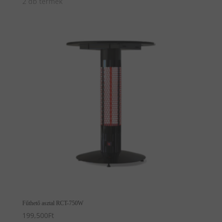
2 db termék
Fűthető asztal RCT-750W
199,500
Ft