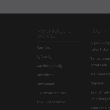
Miért intelligens
Rólunk
fűtőfólia?
A gazdaság
Komfort
fűtés titka
Egészség
Tanusítván
letöltések
Gazdaságosság
Mennyezetf
Infrafűtés
Napelem
Infrapanel
Együttműk
Elektromos fűtés
lehetősége
Törölközőszárító
Adatvédelm