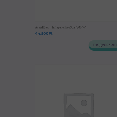
Asztalfűtés – Infrapanel EcoSun (200 W)
44,500
Ft
megveszem