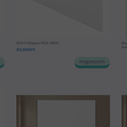
BEHA Fűtőpanel PB20 2000W
Bos
kom
92,000
Ft
megveszem