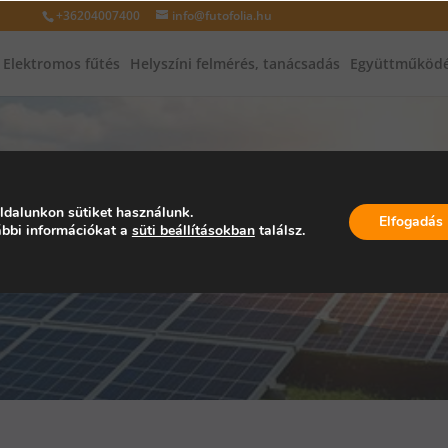
+36204007400
info@futofolia.hu
Elektromos fűtés
Helyszíni felmérés, tanácsadás
Együttműködé
ldalunkon sütiket használunk.
NAPELEM PANE
Elfogadás
bbi információkat a
süti beállításokban
találsz.