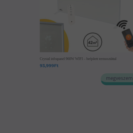
Crystal infrapanel 960W WIFI – beépített termosztáttal
93,999
Ft
megveszem