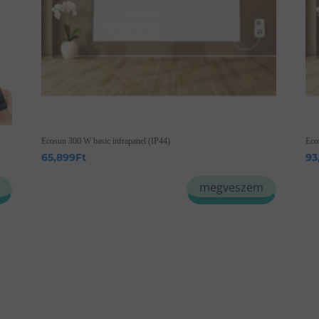
Ecosun 300 W basic infrapanel (IP44)
Eco
65,899
Ft
93
megveszem