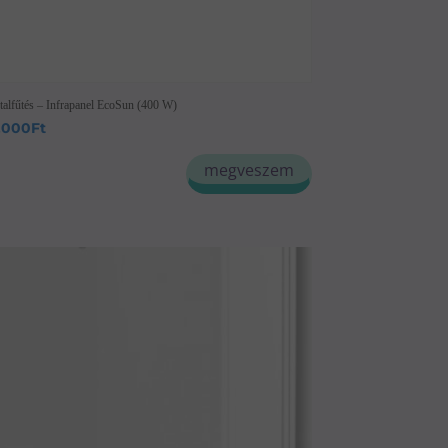
talfűtés – Infrapanel EcoSun (400 W)
,000
Ft
megveszem