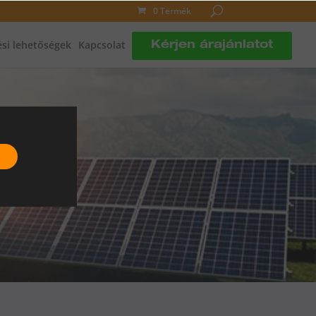
0 Termék
si lehetőségek
Kapcsolat
Kérjen árajánlatot
L