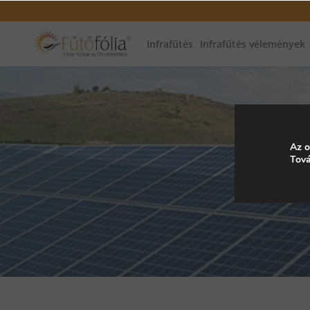
Infrafűtés
Infrafűtés vélemények
Az o
Tová