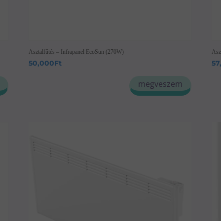
Asztalfűtés – Infrapanel EcoSun (270W)
Asz
50,000
Ft
57
megveszem