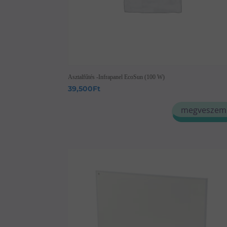
Asztalfűtés -Infrapanel EcoSun (100 W)
39,500
Ft
megveszem