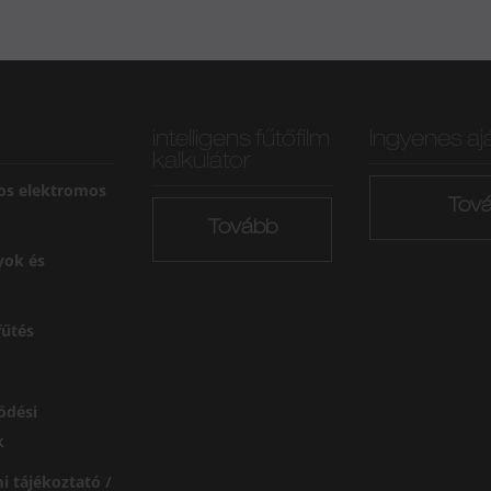
intelligens fűtőfilm
Ingyenes aj
kalkulátor
os elektromos
Tov
Tovább
yok és
űtés
ödési
k
i tájékoztató /