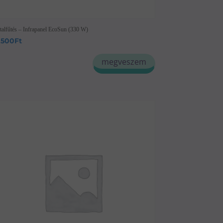
talfűtés – Infrapanel EcoSun (330 W)
,500
Ft
megveszem