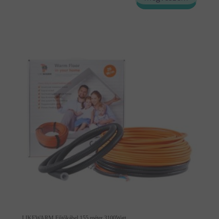
LIKEWARM Fűtőkábel 155 méter 3100Watt