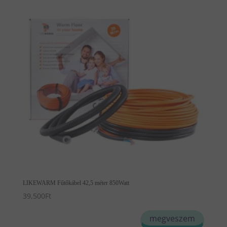
LIKEWARM Fűtőkábel 42,5 méter 850Watt
39,500
Ft
megveszem