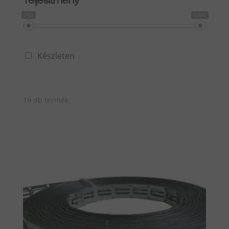
Teljesítmény
700
3200
Készleten
19 db termék