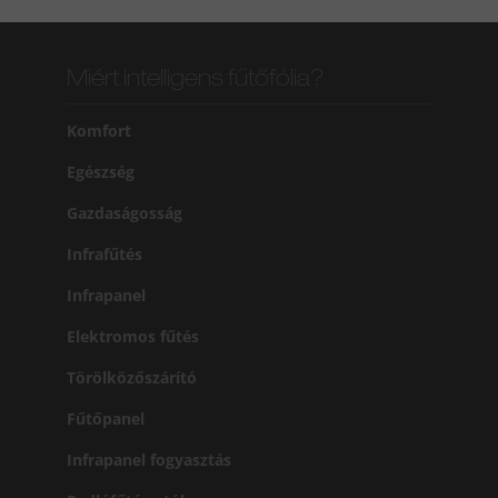
Miért intelligens fűtőfólia?
Komfort
Egészség
Gazdaságosság
Infrafűtés
Infrapanel
Elektromos fűtés
Törölközőszárító
Fűtőpanel
Infrapanel fogyasztás