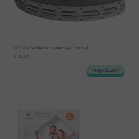
LIKEWARM Fűtőkábel rögzítőszalag 7,6 méter/db
4,000
Ft
megveszem