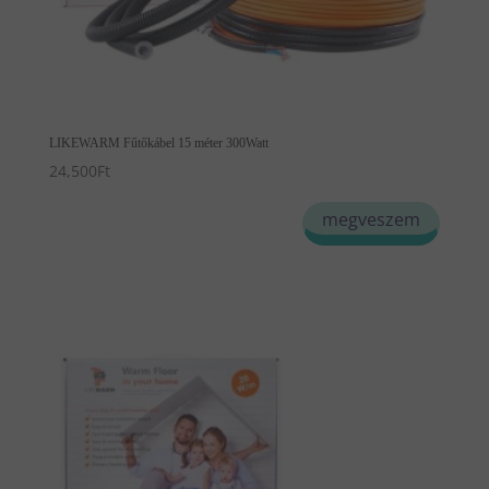
LIKEWARM Fűtőkábel 15 méter 300Watt
24,500
Ft
megveszem