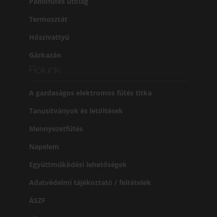
Padlófűtés utólag
Termosztát
Hőszivattyú
Gázkazán
Rólunk
A gazdaságos elektromos fűtés titka
Tanusítványok és letöltések
Mennyezetfűtés
Napelem
Együttműködési lehetőségek
Adatvédelmi tájékoztató / feltételek
ÁSZF