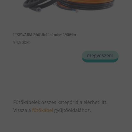
LIKEWARM Fűtőkábel 140 méter 2800Watt
94,500
Ft
megveszem
Fűtőkábelek összes kategóriája elérheti itt.
Vissza a
fűtőkábel
gyűjtőoldalához.