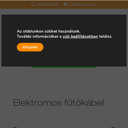
+36204007400
info@futofolia.hu
Az oldalunkon sütiket használunk.
További információkat a
süti beállításokban
találsz.
Válasszon oldalt
Elfogadás
Kérjen árajánlatot
Elektromos fűtőkábel