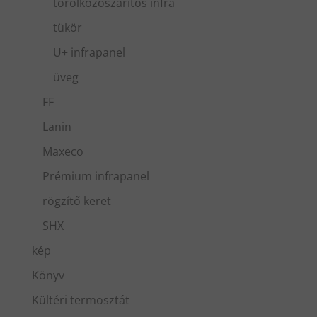
törölközőszárítós infra
tükör
U+ infrapanel
üveg
FF
Lanin
Maxeco
Prémium infrapanel
rögzítő keret
SHX
kép
Könyv
Kültéri termosztát