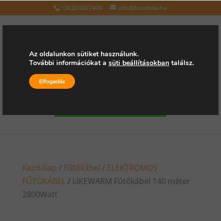
+36204007400
info@futofolia.hu
Az oldalunkon sütiket használunk.
További információkat a
süti beállításokban
találsz.
Válasszon oldalt
Elfogadás
Kérjen árajánlatot
Kezdőlap
/
Fűtőkábel
/
ELEKTROMOS
FŰTŐKÁBEL
/ LIKEWARM Fűtőkábel 140 méter
2800Watt