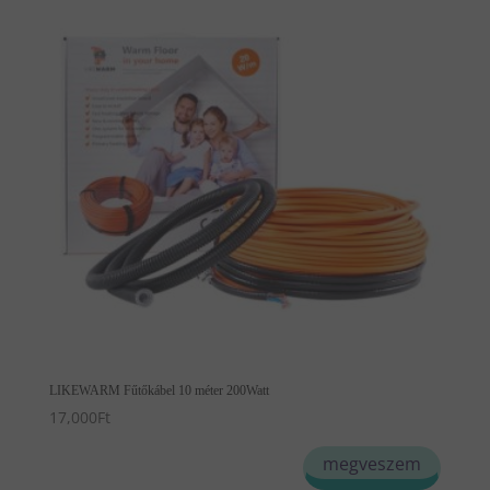
LIKEWARM Fűtőkábel 10 méter 200Watt
17,000
Ft
megveszem