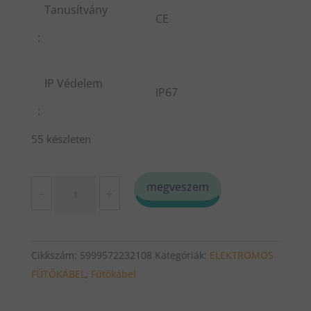
Tanusítvány
CE
:
IP Védelem
IP67
:
55 készleten
LIKEWARM
megveszem
-
+
Fűtőkábel
140
méter
Cikkszám:
5999572232108
Kategóriák:
ELEKTROMOS
2800Watt
FŰTŐKÁBEL
,
Fűtőkábel
mennyiség