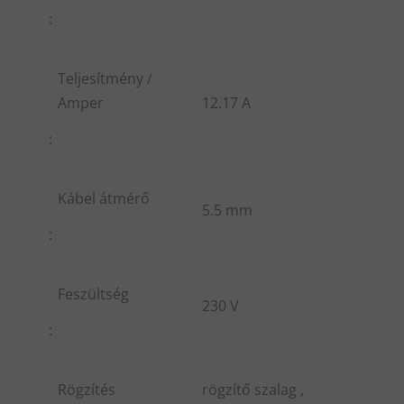
:
Teljesítmény /
Amper
12.17 A
:
Kábel átmérő
5.5 mm
:
Feszültség
230 V
:
Rögzítés
rögzítő szalag ,