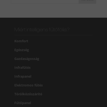
Miért intelligens fűtőfólia?
Komfort
Egészség
Gazdaságosság
Infrafűtés
Infrapanel
Elektromos fűtés
Törölközőszárító
Fűtőpanel