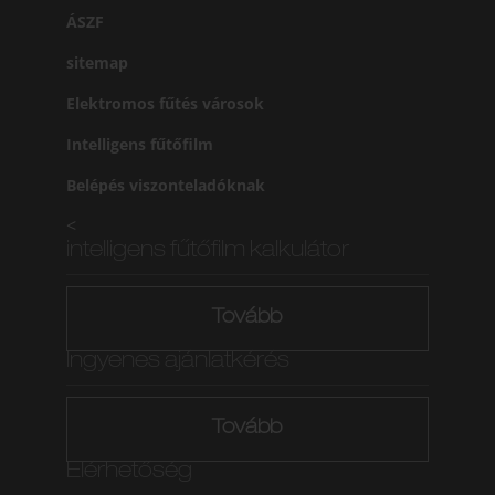
ÁSZF
sitemap
Elektromos fűtés városok
Intelligens fűtőfilm
Belépés viszonteladóknak
<
intelligens fűtőfilm kalkulátor
Tovább
Ingyenes ajánlatkérés
Tovább
Elérhetőség