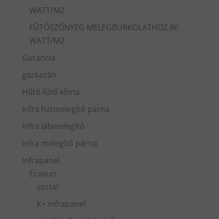
WATT/M2
FŰTŐSZŐNYEG MELEGBURKOLATHOZ 80
WATT/M2
Garancia
gázkazán
Hűtő-fűtő klíma
Infra hátmelegítő párna
Infra lábmelegítő
Infra melegítő párna
Infrapanel
Ecosun
asztal
K+ infrapanel