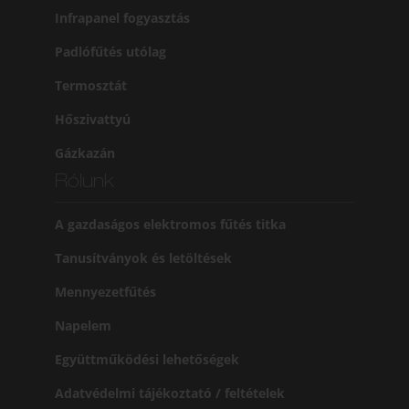
Infrapanel fogyasztás
Padlófűtés utólag
Termosztát
Hőszivattyú
Gázkazán
Rólunk
A gazdaságos elektromos fűtés titka
Tanusítványok és letöltések
Mennyezetfűtés
Napelem
Együttműködési lehetőségek
Adatvédelmi tájékoztató / feltételek