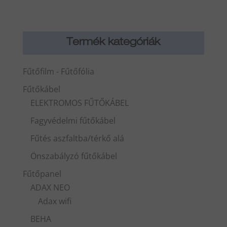
Termék kategóriák
Fűtőfilm - Fűtőfólia
Fűtőkábel
ELEKTROMOS FŰTŐKÁBEL
Fagyvédelmi fűtőkábel
Fűtés aszfaltba/térkő alá
Önszabályzó fűtőkábel
Fűtőpanel
ADAX NEO
Adax wifi
BEHA