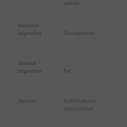
vasháló
:
Fűtőkábel
szigetelése
Fluoropolimer
:
Burkolat
szigetelése
Pvc
:
Vezérlés
Padlóérzékelős
termosztáttal
: