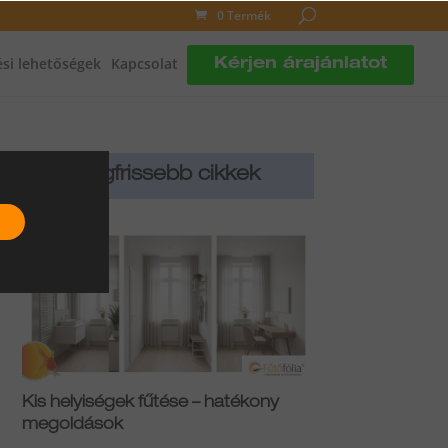
0 Termék
si lehetőségek
Kapcsolat
Kérjen árajánlatot
Legfrissebb cikkek
Kis helyiségek fűtése – hatékony
megoldások