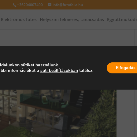
+36204007400
info@futofolia.hu
Elektromos fűtés
Helyszíni felmérés, tanácsadás
Együttműködé
ldalunkon sütiket használunk.
Elfogadás
bbi információkat a
süti beállításokban
találsz.