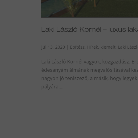
Laki László Kornél – luxus la
júl 13, 2020
|
Építész
,
Hírek
,
kiemelt
,
Laki Lász
Laki László Kornél vagyok, közgazdász. E
édesanyám álmának megvalósításával kezdő
nagyon jó teniszező, a másik, hogy legyek
pályára....