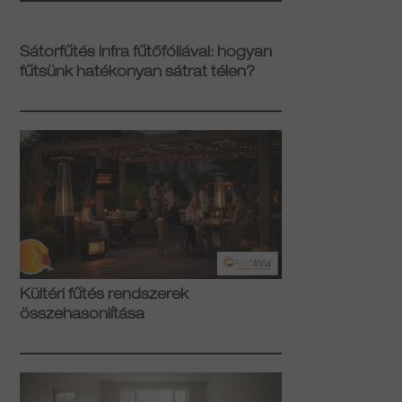
Sátorfűtés infra fűtőfóliával: hogyan
fűtsünk hatékonyan sátrat télen?
Kültéri fűtés rendszerek
összehasonlítása