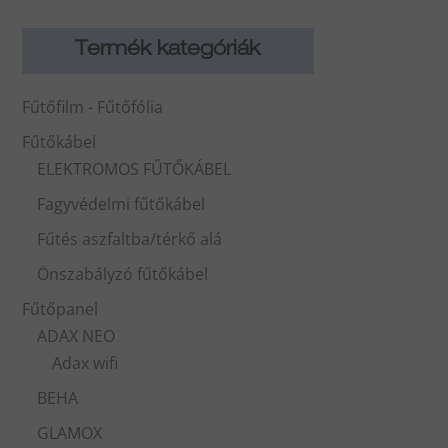
Termék kategóriák
Fűtőfilm - Fűtőfólia
Fűtőkábel
ELEKTROMOS FŰTŐKÁBEL
Fagyvédelmi fűtőkábel
Fűtés aszfaltba/térkő alá
Önszabályzó fűtőkábel
Fűtőpanel
ADAX NEO
Adax wifi
BEHA
GLAMOX