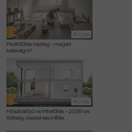
Padlófűtés házilag – megéri
belevágni?
Hőszivattyú vs infrafűtés – 2026-os
költség-összehasonlítás