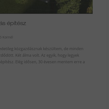
kás építész
ló Kornél
redetileg közgazdásznak készültem, de minden
dött. Két álma volt. Az egyik, hogy legyek
 építész. Elég idősen, 30 évesen mentem erre a