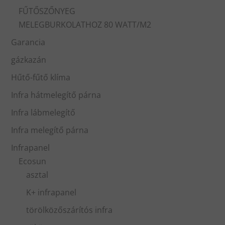
FŰTŐSZŐNYEG
MELEGBURKOLATHOZ 80 WATT/M2
Garancia
gázkazán
Hűtő-fűtő klíma
Infra hátmelegítő párna
Infra lábmelegítő
Infra melegítő párna
Infrapanel
Ecosun
asztal
K+ infrapanel
törölközőszárítós infra