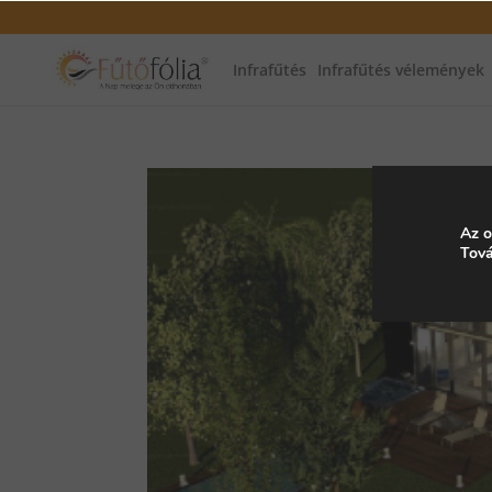
Infrafűtés
Infrafűtés vélemények
Az o
Tová