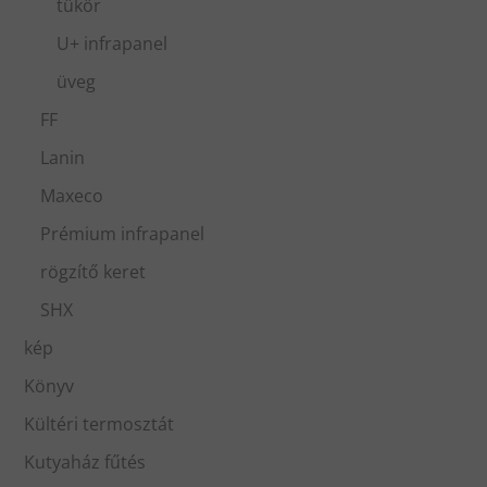
tükör
U+ infrapanel
üveg
FF
Lanin
Maxeco
Prémium infrapanel
rögzítő keret
SHX
kép
Könyv
Kültéri termosztát
Kutyaház fűtés