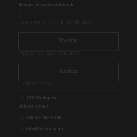
Belépés viszonteladóknak
<
intelligens fűtőfilm kalkulátor
Tovább
Ingyenes ajánlatkérés
Tovább
Elérhetőség
1039 Budapest
Rákoczi utca 4
+36-20-400-7-400
info@futofolia.hu