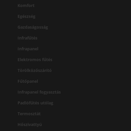
Komfort
Egészség
Gazdaságosság
Infrafűtés
Infrapanel
Elektromos fűtés
Törölközőszárító
Fűtőpanel
Infrapanel fogyasztás
Padlófűtés utólag
Termosztát
Hőszivattyú