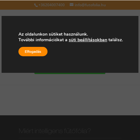
+36204007400
info@futofolia.hu
Az oldalunkon sütiket használunk.
További információkat a
süti beállításokban
találsz.
Válasszon oldalt
Elfogadás
Kérjen árajánlatot
Miért intelligens fűtőfólia?