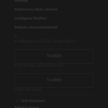
sitemap
Elektromos fűtés városok
Intelligens fűtőfilm
Belépés viszonteladóknak
<
intelligens fűtőfilm kalkulátor
Tovább
Ingyenes ajánlatkérés
Tovább
Elérhetőség
1039 Budapest
Rákoczi utca 4