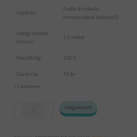
Padló érzékelős
Vezérlés:
termosztáttal (kötelező)
Hideg vezeték
2.5 méter
hossza:
Feszültség:
230 V
Garancia:
10 év
21 készleten
LIKEWARM
megveszem
-
+
F-
Mat-
100-