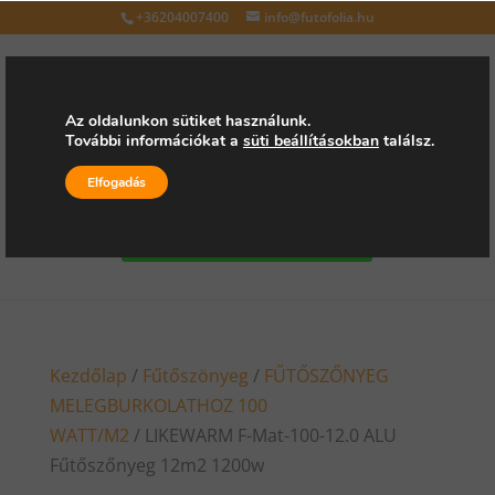
+36204007400
info@futofolia.hu
Az oldalunkon sütiket használunk.
További információkat a
süti beállításokban
találsz.
Válasszon oldalt
Elfogadás
Kérjen árajánlatot
Kezdőlap
/
Fűtőszönyeg
/
FŰTŐSZŐNYEG
MELEGBURKOLATHOZ 100
WATT/M2
/ LIKEWARM F-Mat-100-12.0 ALU
Fűtőszőnyeg 12m2 1200w