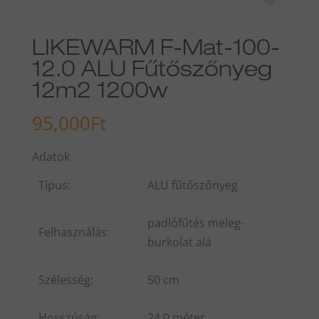
LIKEWARM F-Mat-100-
12.0 ALU Fűtőszőnyeg
12m2 1200w
95,000
Ft
Adatok
Típus:
ALU fűtőszőnyeg
padlófűtés meleg-
Felhasználás:
burkolat alá
Szélesség:
50 cm
Hosszúság:
24.0 méter