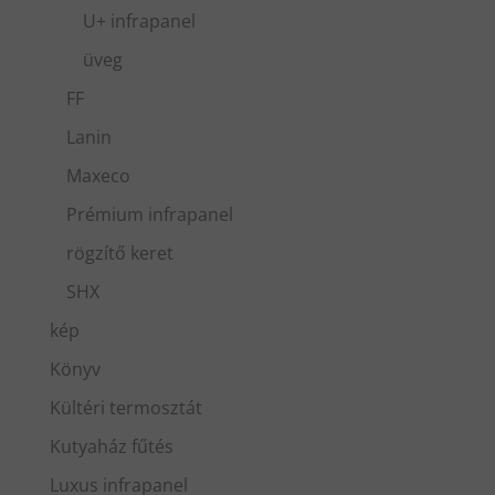
U+ infrapanel
üveg
FF
Lanin
Maxeco
Prémium infrapanel
rögzítő keret
SHX
kép
Könyv
Kültéri termosztát
Kutyaház fűtés
Luxus infrapanel