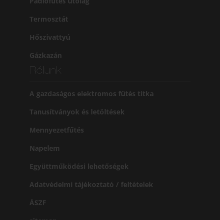
Padlófűtés utólag
Termosztát
Hőszivattyú
Gázkazán
Rólunk
A gazdaságos elektromos fűtés titka
Tanusítványok és letöltések
Mennyezetfűtés
Napelem
Együttműködési lehetőségek
Adatvédelmi tájékoztató / feltételek
ÁSZF