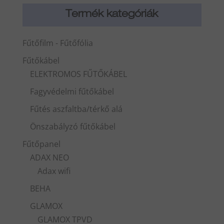
Termék kategóriák
Fűtőfilm - Fűtőfólia
Fűtőkábel
ELEKTROMOS FŰTŐKÁBEL
Fagyvédelmi fűtőkábel
Fűtés aszfaltba/térkő alá
Önszabályzó fűtőkábel
Fűtőpanel
ADAX NEO
Adax wifi
BEHA
GLAMOX
GLAMOX TPVD