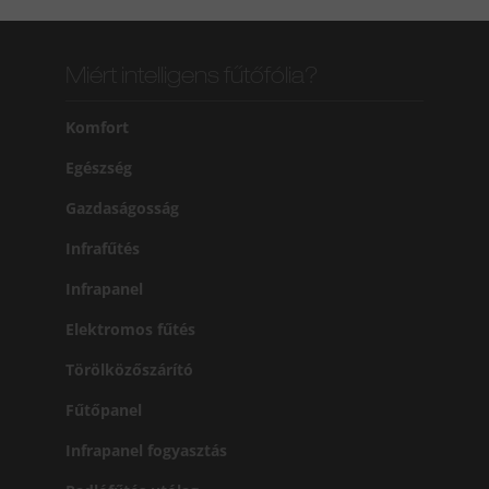
Miért intelligens fűtőfólia?
Komfort
Egészség
Gazdaságosság
Infrafűtés
Infrapanel
Elektromos fűtés
Törölközőszárító
Fűtőpanel
Infrapanel fogyasztás