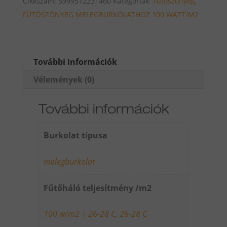
Cikkszám:
5999572231460
Kategóriák:
Fűtőszönyeg
,
12.0
FŰTŐSZŐNYEG MELEGBURKOLATHOZ 100 WATT/M2
ALU
Fűtőszőnyeg
12m2
1200w
További információk
mennyiség
Vélemények (0)
További információk
Burkolat típusa
melegburkolat
Fűtőháló teljesítmény /m2
100 w/m2 | 26-28 C
,
26-28 C