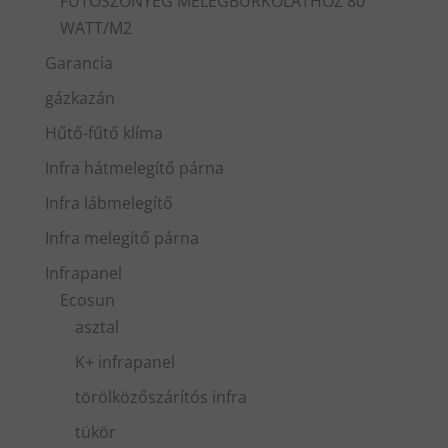
FŰTŐSZŐNYEG MELEGBURKOLATHOZ 80
WATT/M2
Garancia
gázkazán
Hűtő-fűtő klíma
Infra hátmelegítő párna
Infra lábmelegítő
Infra melegítő párna
Infrapanel
Ecosun
asztal
K+ infrapanel
törölközőszárítós infra
tükör