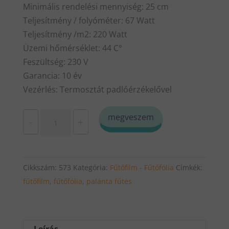
Minimális rendelési mennyiség: 25 cm
Teljesítmény / folyóméter: 67 Watt
Teljesítmény /m2: 220 Watt
Üzemi hőmérséklet: 44 C°
Feszültség: 230 V
Garancia: 10 év
Vezérlés: Termosztát padlóérzékelővel
Fűtőfólia,
megveszem
-
+
fűtőfilm
5
m
Cikkszám:
573
Kategória:
Fűtőfilm - Fűtőfólia
Címkék:
220
fűtőfilm
,
fűtőfólia
,
palánta fűtés
w/m2
(30
cm
széles)