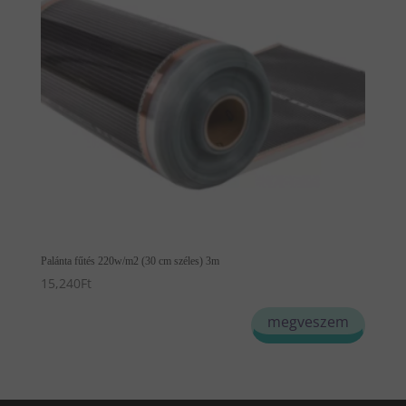
Palánta fűtés 220w/m2 (30 cm széles) 3m
15,240
Ft
megveszem