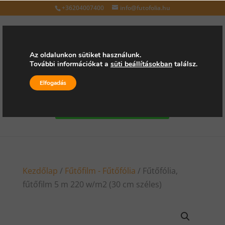
+36204007400
info@futofolia.hu
Az oldalunkon sütiket használunk.
További információkat a
süti beállításokban
találsz.
Válasszon oldalt
Elfogadás
Kérjen árajánlatot
Kezdőlap
/
Fűtőfilm - Fűtőfólia
/ Fűtőfólia,
fűtőfilm 5 m 220 w/m2 (30 cm széles)