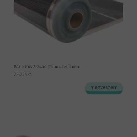
Palánta fűtés 220w/m2 (25 cm széles) 5méter
22,225
Ft
megveszem