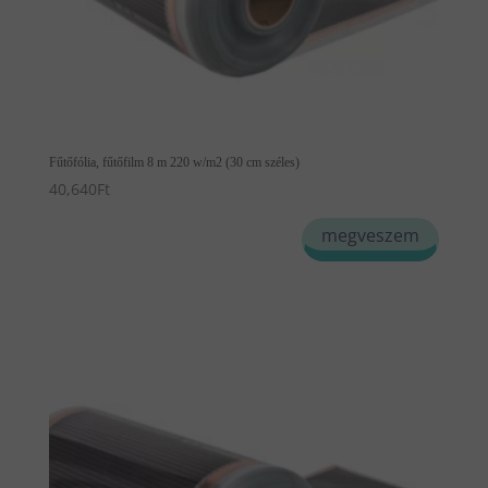
Fűtőfólia, fűtőfilm 8 m 220 w/m2 (30 cm széles)
40,640
Ft
megveszem