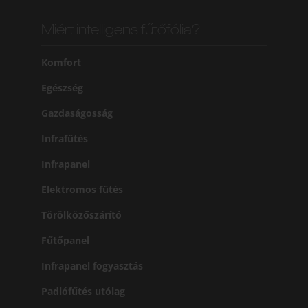
Miért intelligens fűtőfólia?
Komfort
Egészség
Gazdaságosság
Infrafűtés
Infrapanel
Elektromos fűtés
Törölközőszárító
Fűtőpanel
Infrapanel fogyasztás
Padlófűtés utólag