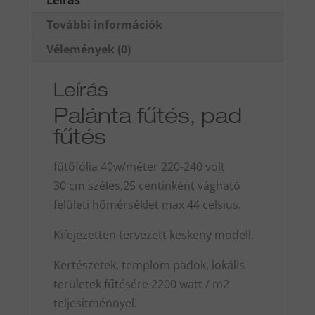
Leírás
mennyiség
További információk
Vélemények (0)
Leírás
Palánta fűtés, pad
fűtés
fűtőfólia 40w/méter 220-240 volt
30 cm széles,25 centinként vágható
felületi hőmérséklet max 44 celsius.
Kifejezetten tervezett keskeny modell.
Kertészetek, templom padok, lokális
területek fűtésére 2200 watt / m2
teljesítménnyel.