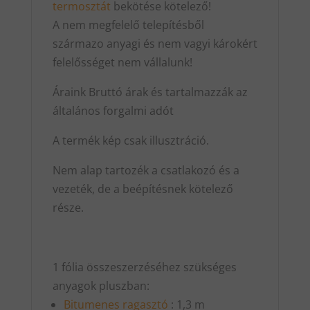
termosztát
bekötése kötelező!
A nem megfelelő telepítésből
származo anyagi és nem vagyi károkért
felelősséget nem vállalunk!
Áraink Bruttó árak és tartalmazzák az
általános forgalmi adót
A termék kép csak illusztráció.
Nem alap tartozék a csatlakozó és a
vezeték, de a beépítésnek kötelező
része.
1 fólia összeszerzéséhez szükséges
anyagok pluszban:
Bitumenes ragasztó
: 1,3 m