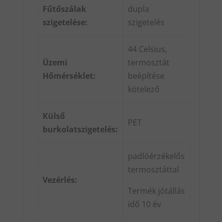
Fűtőszálak
dupla
szigetelése:
szigetelés
44 Celsius,
Üzemi
termosztát
Hőmérséklet:
beépítése
kötelező
Külső
PET
burkolatszigetelés:
padlóérzékelős
termosztáttal
Vezérlés:
Termék jótállás
idő 10 év