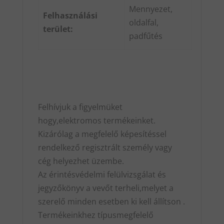
Mennyezet,
Felhasználási
oldalfal,
terület:
padfűtés
Felhívjuk a figyelmüket
hogy,elektromos termékeinket.
Kizárólag a megfelelő képesítéssel
rendelkező regisztrált személy vagy
cég helyezhet üzembe.
Az érintésvédelmi felülvizsgálat és
jegyzőkönyv a vevőt terheli,melyet a
szerelő minden esetben ki kell állítson .
Termékeinkhez típusmegfelelő