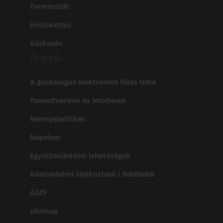
Termosztát
Hőszivattyú
Gázkazán
Rólunk
A gazdaságos elektromos fűtés titka
Tanusítványok és letöltések
Mennyezetfűtés
Napelem
Együttműködési lehetőségek
Adatvédelmi tájékoztató / feltételek
ÁSZF
sitemap