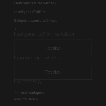
Elektromos fűtés városok
Intelligens fűtőfilm
Belépés viszonteladóknak
<
intelligens fűtőfilm kalkulátor
Tovább
Ingyenes ajánlatkérés
Tovább
Elérhetőség
1039 Budapest
Rákoczi utca 4