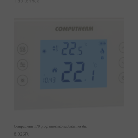
1 db termék
Computherm T70 programozható szobatermosztát
8,026
Ft