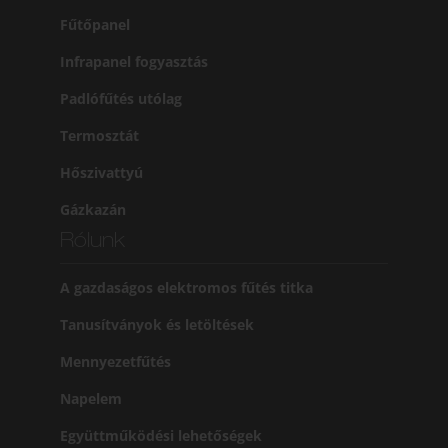
Fűtőpanel
Infrapanel fogyasztás
Padlófűtés utólag
Termosztát
Hőszivattyú
Gázkazán
Rólunk
A gazdaságos elektromos fűtés titka
Tanusítványok és letöltések
Mennyezetfűtés
Napelem
Együttműködési lehetőségek