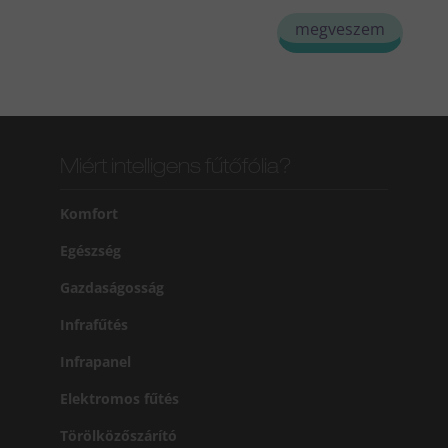
megveszem
Miért intelligens fűtőfólia?
Komfort
Egészség
Gazdaságosság
Infrafűtés
Infrapanel
Elektromos fűtés
Törölközőszárító