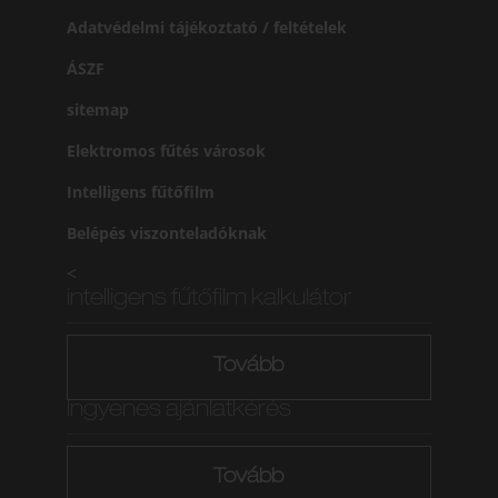
Adatvédelmi tájékoztató / feltételek
ÁSZF
sitemap
Elektromos fűtés városok
Intelligens fűtőfilm
Belépés viszonteladóknak
<
intelligens fűtőfilm kalkulátor
Tovább
Ingyenes ajánlatkérés
Tovább