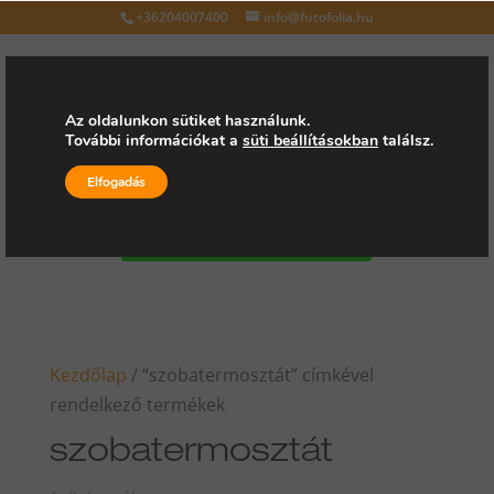
+36204007400
info@futofolia.hu
Az oldalunkon sütiket használunk.
További információkat a
süti beállításokban
találsz.
Válasszon oldalt
Elfogadás
Kérjen árajánlatot
Kezdőlap
/ “szobatermosztát” címkével
rendelkező termékek
szobatermosztát