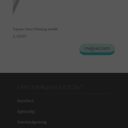
Soprano Sense Műanyag tartóláb
6,490
Ft
megveszem
Miért intelligens fűtőfólia?
Komfort
Egészség
Gazdaságosság