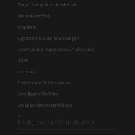
Tanusítványok és letöltések
Mennyezetfűtés
Napelem
Együttműködési lehetőségek
Adatvédelmi tájékoztató / feltételek
ÁSZF
sitemap
Elektromos fűtés városok
Intelligens fűtőfilm
Belépés viszonteladóknak
<
intelligens fűtőfilm kalkulátor