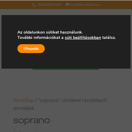
+36204007400
info@futofolia.hu
Az oldalunkon sütiket használunk.
További információkat a
süti beállításokban
találsz.
Válasszon oldalt
Elfogadás
Kérjen árajánlatot
Kezdőlap
/ “soprano” címkével rendelkező
termékek
soprano