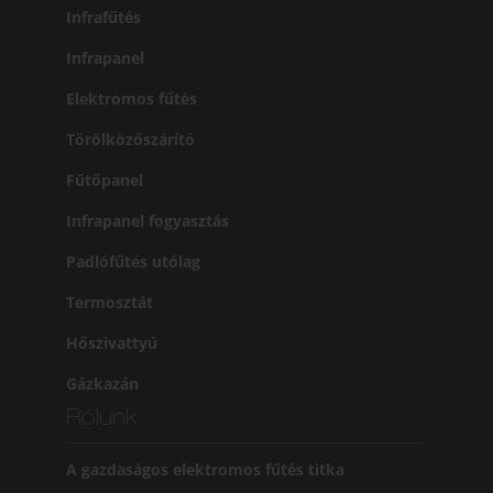
Infrafűtés
Infrapanel
Elektromos fűtés
Törölközőszárító
Fűtőpanel
Infrapanel fogyasztás
Padlófűtés utólag
Termosztát
Hőszivattyú
Gázkazán
Rólunk
A gazdaságos elektromos fűtés titka