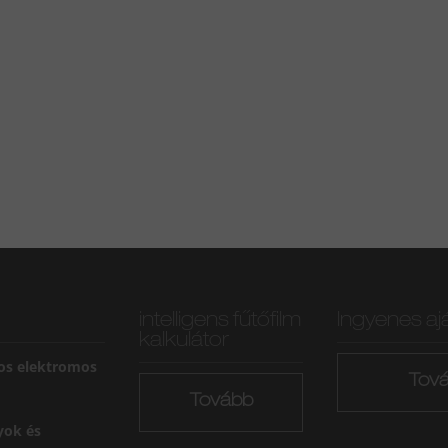
intelligens fűtőfilm
Ingyenes aj
kalkulátor
os elektromos
Tov
Tovább
yok és