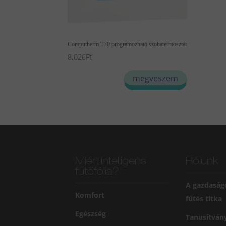
Computherm T70 programozható szobatermosztát
8,026
Ft
megveszem
Miért intelligens
Rólunk
fűtőfólia?
A gazdaság
Komfort
fűtés titka
Egészség
Tanusítván