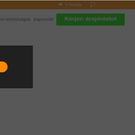
0 Termék
si lehetőségek
Kapcsolat
Kérjen árajánlatot