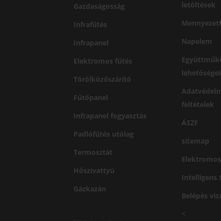
letöltések
Gazdaságosság
Mennyezetf
Infrafűtés
Napelem
Infrapanel
Együttműk
Elektromos fűtés
lehetősége
Törölközőszárító
Adatvédelm
Fűtőpanel
feltételek
Infrapanel fogyasztás
ÁSZF
Padlófűtés utólag
sitemap
Termosztát
Elektromos
Hőszivattyú
Intelligens
Gázkazán
Belépés vi
<