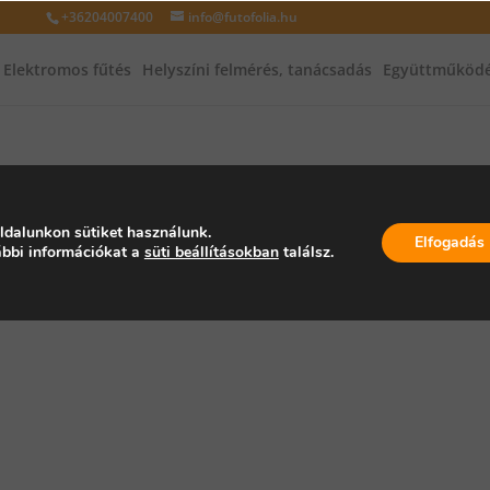
+36204007400
info@futofolia.hu
Elektromos fűtés
Helyszíni felmérés, tanácsadás
Együttműködé
ő termékek
ldalunkon sütiket használunk.
Elfogadás
bbi információkat a
süti beállításokban
találsz.