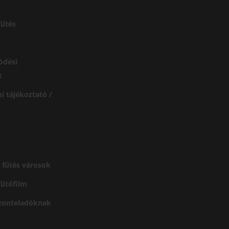
űtés
ödési
k
i tájékoztató /
 fűtés városok
 fűtőfilm
szonteladóknak