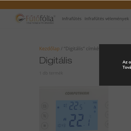
Infrafűtés
Infrafűtés vélemények
Kezdőlap
/ “Digitális” címkével rendelkez
Digitális
Az o
Tová
1 db termék