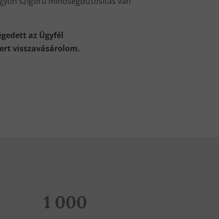
gyon szigorú minőségbiztosítás van
gedett az Ügyfél
zert visszavásárolom.
1 000