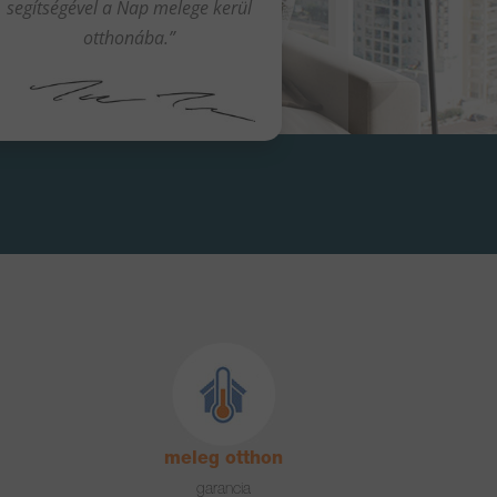
segítségével a Nap melege kerül
otthonába.”
meleg otthon
garancia