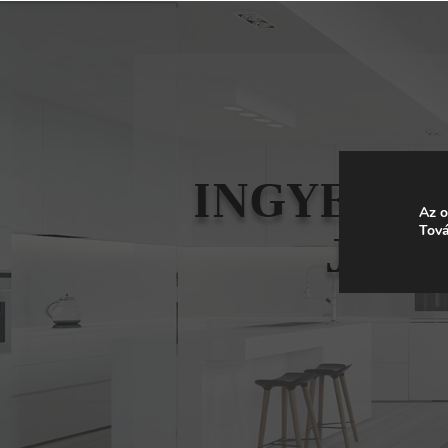
INGYENES
Az o
Tová
JAVA