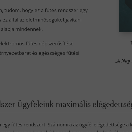
n, tudom, hogy ez a fűtés rendszer egy
 ez által az életminőségüket javítani
z alapja mindennek.
lektromos fűtés népszerűsítése
környezetbarát és egészséges fűtési
„A Nap 
endszer Ügyfeleink maximális elégedett
 egy fűtés rendszert. Számomra az ügyfél elégedettsége a 