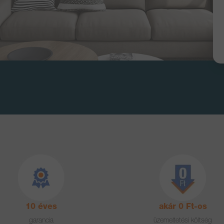
10 éves
akár 0 Ft-os
garancia
üzemeltetési költség