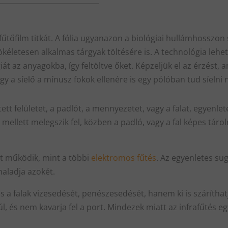
 fűtőfilm titkát. A fólia ugyanazon a biológiai hullámhosszon
tökéletesen alkalmas tárgyak töltésére is. A technológia lehe
át az anyagokba, így feltöltve őket. Képzeljük el az érzést,
gy a síelő a mínusz fokok ellenére is egy pólóban tud síelni
intett felületet, a padlót, a mennyezetet, vagy a falat, egyen
ellett melegszik fel, közben a padló, vagy a fal képes tárolni
t működik, mint a többi
elektromos fűtés
. Az egyenletes su
aladja azokét.
a falak vizesedését, penészesedését, hanem ki is szárítha
túl, és nem kavarja fel a port. Mindezek miatt az infrafűtés 