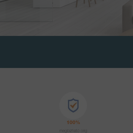
100%
megbízható cég