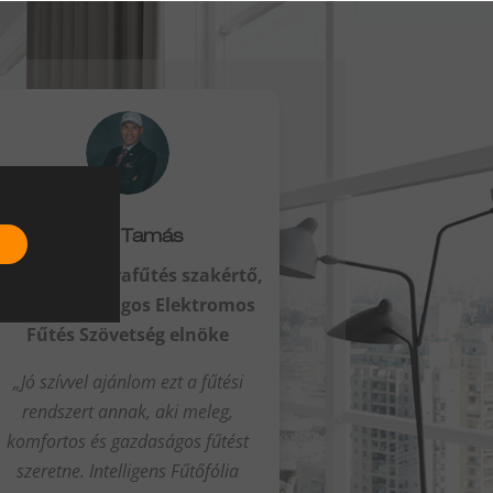
Tóth Tamás
cégvezető, infrafűtés szakértő,
Magyar Országos Elektromos
Fűtés Szövetség elnöke
„Jó szívvel ajánlom ezt a fűtési
rendszert annak, aki meleg,
komfortos és gazdaságos fűtést
szeretne. Intelligens Fűtőfólia