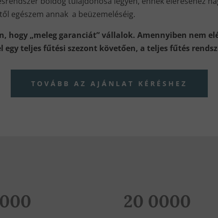
srendszer boldog tulajdonosa legyen, ennek eléréséhez na
étől egészem annak a beüzemeléséig.
n, hogy „meleg garanciát” vállalok. Amennyiben nem elé
l egy teljes fűtési szezont követően, a teljes fűtés rends
TOVÁBB AZ AJÁNLAT KÉRÉSHEZ
 000
20 0000