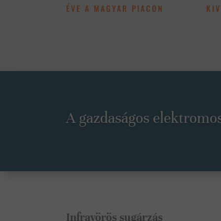
ÉVE A MAGYAR PIACON
KIV
A gazdaságos elektromos 
Infravörös sugárzás