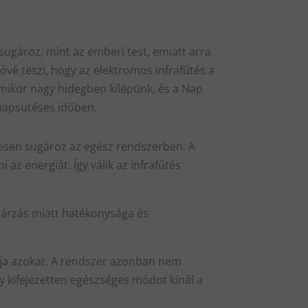
 sugároz, mint az emberi test, emiatt arra
tővé teszi, hogy az elektromos infrafűtés a
 amikor nagy hidegben kilépünk, és a Nap
 napsütéses időben.
letesen sugároz az egész rendszerben. A
 az energiát. Így válik az infrafűtés
gárzás miatt hatékonysága és
tja azokat. A rendszer azonban nem
egy kifejezetten egészséges módot kínál a