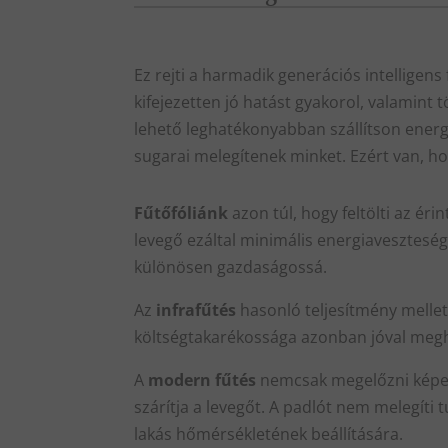
Ez rejti a harmadik generációs intelligens
kifejezetten jó hatást gyakorol, valamint 
lehető leghatékonyabban szállítson energi
sugarai melegítenek minket. Ezért van, ho
Fűtőfóliánk
azon túl, hogy feltölti az ér
levegő ezáltal minimális energiaveszteség m
különösen gazdaságossá.
Az
infrafűtés
hasonló teljesítmény mellet
költségtakarékossága azonban jóval megh
A
modern fűtés
nemcsak megelőzni képes 
szárítja a levegőt. A padlót nem melegíti 
lakás hőmérsékletének beállítására.