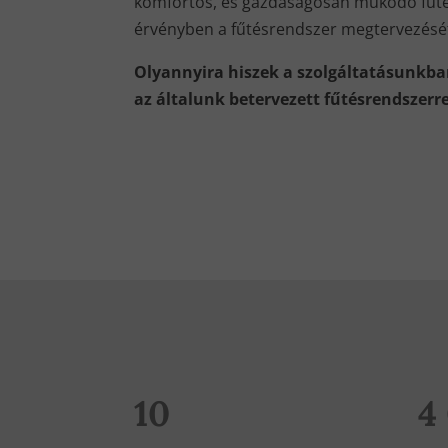
komfortos, és gazdaságosan működő fűté
érvényben a fűtésrendszer megtervezés
Olyannyira hiszek a szolgáltatásunkba
az általunk betervezett fűtésrendszerre
10
4