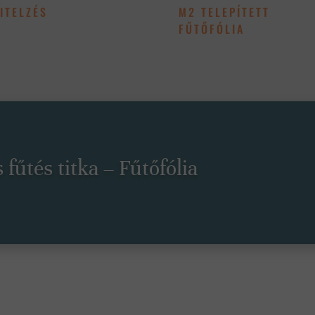
ITELZÉS
M2 TELEPÍTETT
FŰTŐFÓLIA
fűtés titka – Fűtőfólia