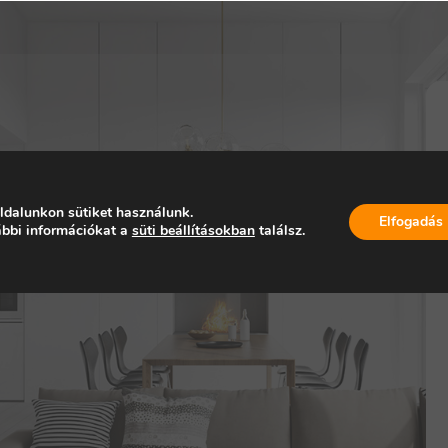
 MŰSZAKI
ldalunkon sütiket használunk.
Elfogadás
bbi információkat a
süti beállításokban
találsz.
SLAT