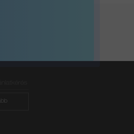
ánlatkérés
ább