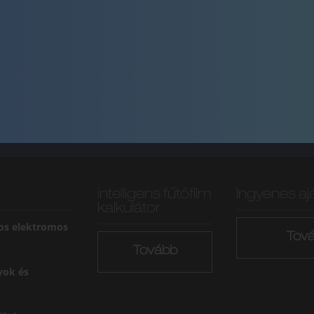
intelligens fűtőfilm
Ingyenes aj
kalkulátor
os elektromos
Tov
Tovább
yok és