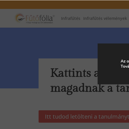
Infrafűtés
Infrafűtés vélemények
Az o
Tová
Kattints a gomb
magadnak a ta
Itt tudod letölteni a tanulmány