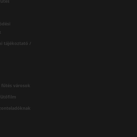
űtés
ödési
k
i tájékoztató /
 fűtés városok
 fűtőfilm
szonteladóknak