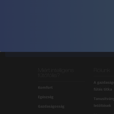
Miért intelligens
Rólunk
fűtőfólia?
A gazdaság
Komfort
fűtés titka
Egészség
Tanusítván
letöltések
Gazdaságosság