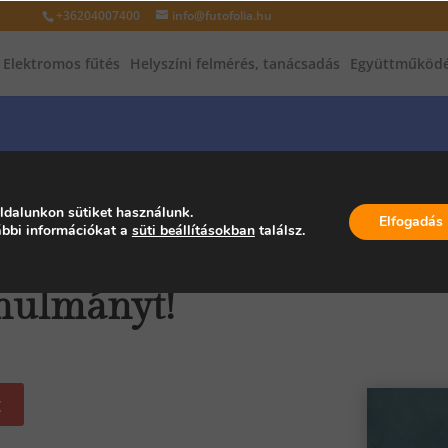
+36204007400
info@futofolia.hu
Elektromos fűtés
Helyszíni felmérés, tanácsadás
Együttműködé
ldalunkon sütiket használunk.
Elfogadás
bbi információkat a
süti beállításokban
találsz.
ra és töltsd le
nulmányt!
t