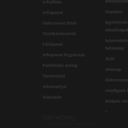
Mennyezetf
Infrafűtés
Napelem
Infrapanel
Együttműk
Elektromos fűtés
lehetősége
Törölközőszárító
Adatvédelm
Fűtőpanel
feltételek
Infrapanel fogyasztás
ÁSZF
Padlófűtés utólag
sitemap
Termosztát
Elektromos
Hőszivattyú
Intelligens
Gázkazán
Belépés vi
<
Elérhetőség