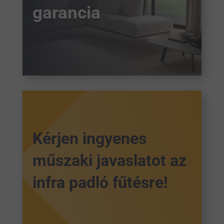
garancia
Kérjen ingyenes
műszaki javaslatot az
infra padló fűtésre!