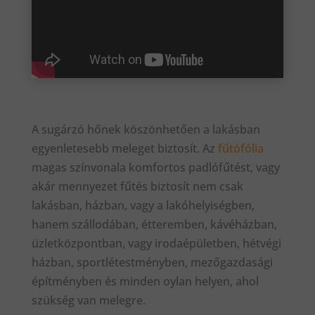
A sugárzó hőnek köszönhetően a lakásban
egyenletesebb meleget biztosít. Az
fűtófólia
magas színvonala komfortos padlófűtést, vagy
akár mennyezet fűtés biztosít nem csak
lakásban, házban, vagy a lakóhelyiségben,
hanem szállodában, étteremben, kávéházban,
üzletközpontban, vagy irodaépületben, hétvégi
házban, sportlétestményben, mezőgazdasági
építményben és minden oylan helyen, ahol
szükség van melegre.