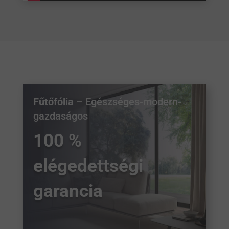
Fűtőfólia
– Egészséges-modern-
gazdaságos
100 %
elégedettségi
garancia