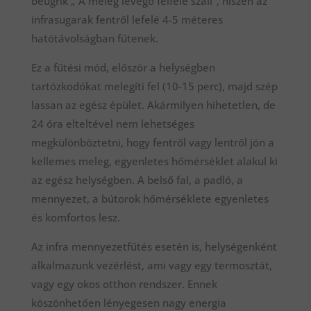
beugrik „ A meleg levegő felfelé száll”, hiszen az
infrasugarak fentről lefelé 4-5 méteres
hatótávolságban fűtenek.
Ez a fűtési mód, először a helységben
tartózkodókat melegíti fel (10-15 perc), majd szép
lassan az egész épület. Akármilyen hihetetlen, de
24 óra elteltével nem lehetséges
megkülönböztetni, hogy fentről vagy lentről jön a
kellemes meleg, egyenletes hőmérséklet alakul ki
az egész helységben. A belső fal, a padló, a
mennyezet, a bútorok hőmérséklete egyenletes
és komfortos lesz.
Az infra mennyezetfűtés esetén is, helységenként
alkalmazunk vezérlést, ami vagy egy termosztát,
vagy egy okos otthon rendszer. Ennek
köszönhetően lényegesen nagy energia