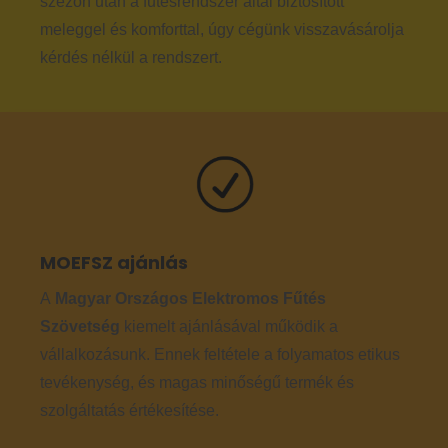
szezon után a fűtésrendszer által biztosított
meleggel és komforttal, úgy cégünk visszavásárolja
kérdés nélkül a rendszert.
MOEFSZ ajánlás
A
Magyar Országos Elektromos Fűtés
Szövetség
kiemelt ajánlásával működik a
vállalkozásunk. Ennek feltétele a folyamatos etikus
tevékenység, és magas minőségű termék és
szolgáltatás értékesítése.