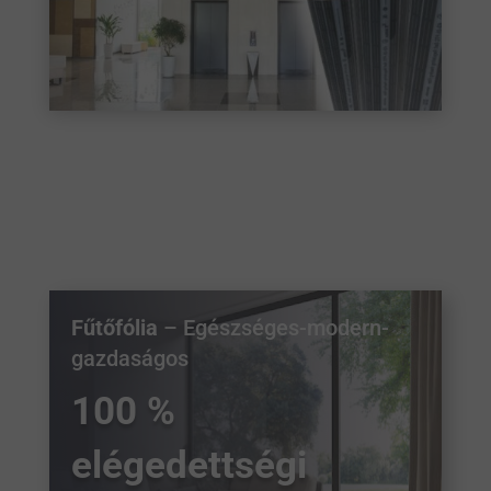
Fűtőfólia
– Egészséges-modern-
gazdaságos
100 %
elégedettségi