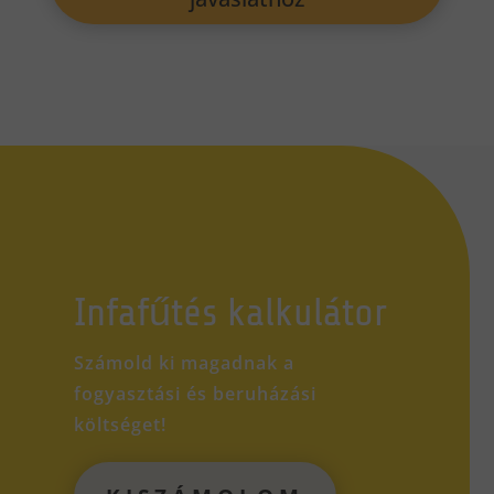
Infafűtés kalkulátor
Számold ki magadnak a
fogyasztási és beruházási
költséget!