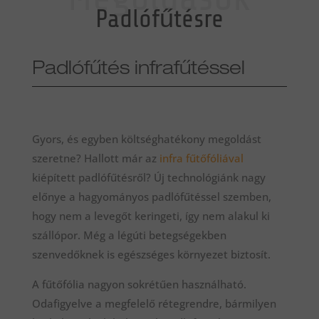
Padlófűtésre
Padlófűtés infrafűtéssel
Gyors, és egyben költséghatékony megoldást
szeretne? Hallott már az
infra fűtőfóliával
kiépített padlófűtésről? Új technológiánk nagy
előnye a hagyományos padlófűtéssel szemben,
hogy nem a levegőt keringeti, így nem alakul ki
szállópor. Még a légúti betegségekben
szenvedőknek is egészséges környezet biztosít.
A fűtőfólia nagyon sokrétűen használható.
Odafigyelve a megfelelő rétegrendre, bármilyen