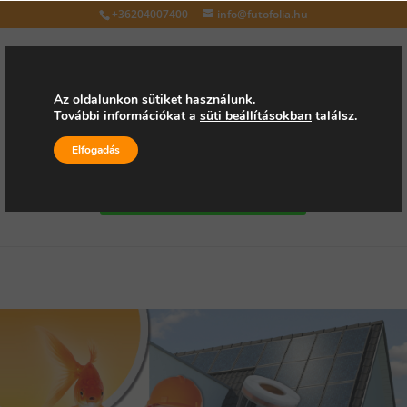
+36204007400
info@futofolia.hu
Az oldalunkon sütiket használunk.
További információkat a
süti beállításokban
találsz.
Válasszon oldalt
Elfogadás
Kérjen árajánlatot