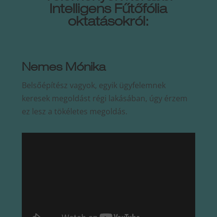
Intelligens Fűtőfólia
oktatásokról:
Nemes Mónika
Belsőépítész vagyok, egyik ügyfelemnek
keresek megoldást régi lakásában, úgy érzem
ez lesz a tökéletes megoldás.