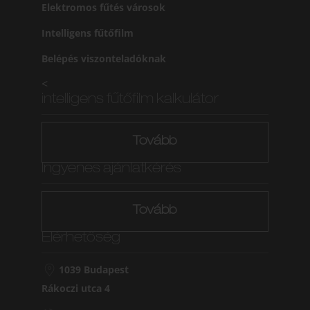
Elektromos fűtés városok
Intelligens fűtőfilm
Belépés viszonteladóknak
<
intelligens fűtőfilm kalkulátor
Tovább
Ingyenes ajánlatkérés
Tovább
Elérhetőség
1039 Budapest
Rákoczi utca 4