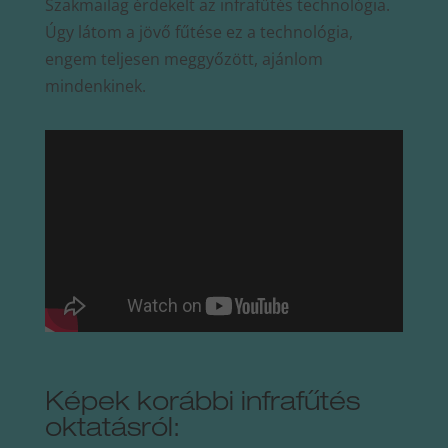
Szakmailag érdekelt az infrafűtés technológia.
Úgy látom a jövő fűtése ez a technológia,
engem teljesen meggyőzött, ajánlom
mindenkinek.
Képek korábbi infrafűtés
oktatásról: