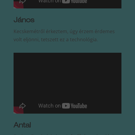
János
Kecskemétről érkeztem, úgy érzem érdemes
volt eljönni, tetszett ez a technológia.
Antal