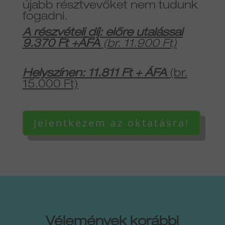
újabb résztvevőket nem tudunk
fogadni.
A részvételi díj: előre utalással
9.370 Ft +ÁFA
(br. 11.900 Ft)
Helyszínen: 11.811 Ft + ÁFA
(br.
15.000 Ft)
Jelentkezem az oktatásra!
Vélemények korábbi