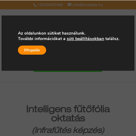
+36204007400
info@futofolia.hu
Az oldalunkon sütiket használunk.
További információkat a
süti beállításokban
találsz.
Válasszon oldalt
Elfogadás
Kérjen árajánlatot
Intelligens fűtőfólia
oktatás
(
Infrafűtés
képzés)