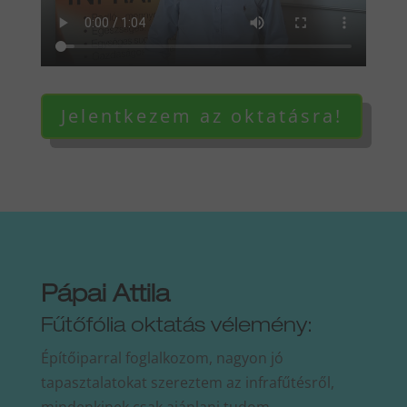
Jelentkezem az oktatásra!
Pápai Attila
Fűtőfólia oktatás vélemény:
Építőiparral foglalkozom, nagyon jó
tapasztalatokat szereztem az infrafűtésről,
mindenkinek csak ajánlani tudom.