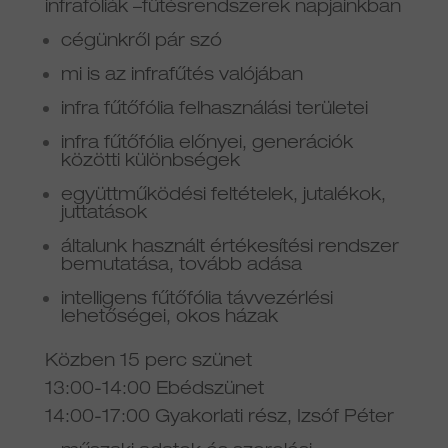
infrafóliák –fűtésrendszerek napjainkban
cégünkről pár szó
mi is az infrafűtés valójában
infra fűtőfólia felhasználási területei
infra fűtőfólia előnyei, generációk
közötti különbségek
együttműködési feltételek, jutalékok,
juttatások
általunk használt értékesítési rendszer
bemutatása, tovább adása
intelligens fűtőfólia távvezérlési
lehetőségei, okos házak
Közben 15 perc szünet
13:00-14:00 Ebédszünet
14:00-17:00 Gyakorlati rész, Izsóf Péter