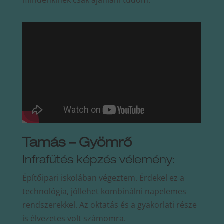
Tamás – Gyömrő
Infrafűtés képzés vélemény:
Építőipari iskolában végeztem. Érdekel ez a
technológia, jóllehet kombinálni napelemes
rendszerekkel. Az oktatás és a gyakorlati része
is élvezetes volt számomra.