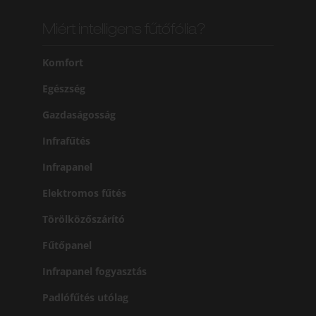
Miért intelligens fűtőfólia?
Komfort
Egészség
Gazdaságosság
Infrafűtés
Infrapanel
Elektromos fűtés
Törölközőszárító
Fűtőpanel
Infrapanel fogyasztás
Padlófűtés utólag