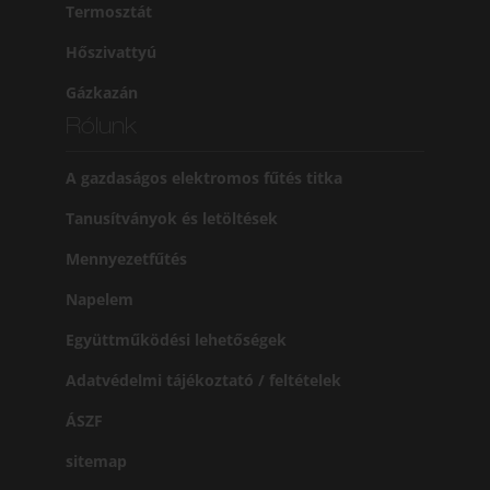
Termosztát
Hőszivattyú
Gázkazán
Rólunk
A gazdaságos elektromos fűtés titka
Tanusítványok és letöltések
Mennyezetfűtés
Napelem
Együttműködési lehetőségek
Adatvédelmi tájékoztató / feltételek
ÁSZF
sitemap