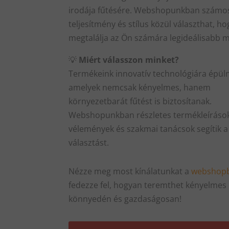
irodája fűtésére. Webshopunkban számo
teljesítmény és stílus közül választhat, ho
megtalálja az Ön számára legideálisabb 
💡
Miért válasszon minket?
Termékeink innovatív technológiára épül
amelyek nemcsak kényelmes, hanem
környezetbarát fűtést is biztosítanak.
Webshopunkban részletes termékleírások,
vélemények és szakmai tanácsok segítik a
választást.
Nézze meg most kínálatunkat a
webshop
fedezze fel, hogyan teremthet kényelmes
könnyedén és gazdaságosan!