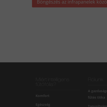
Böngészés az infrapanelek közö
Miért intelligens
Rólunk
fűtőfólia?
A gazdaság
Komfort
fűtés titka
Egészség
Tanusítván