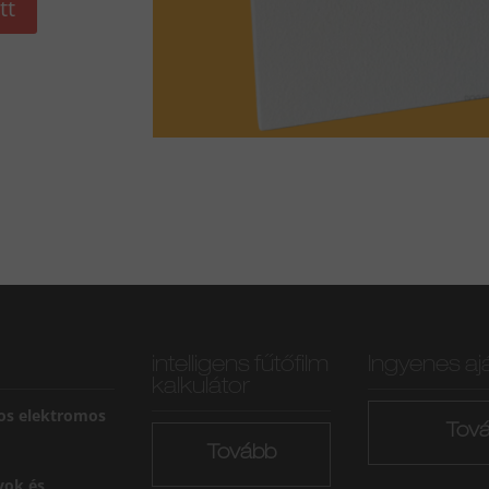
tt
intelligens fűtőfilm
Ingyenes aj
kalkulátor
os elektromos
Tov
Tovább
yok és