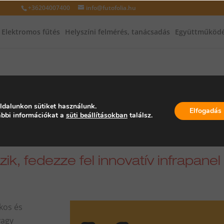
+36204007400
info@futofolia.hu
Elektromos fűtés
Helyszíni felmérés, tanácsadás
Együttműködé
zönjük, hogy ajánlatot kért től
ldalunkon sütiket használunk.
Elfogadás
bbi információkat a
süti beállításokban
találsz.
lgozzuk, és hamarosan felvesszük Ö
k, fedezze fel innovatív infrapanel
kos és
vagy