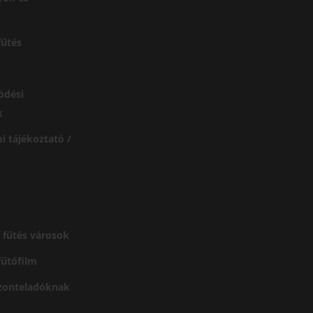
űtés
ödési
k
i tájékoztató /
 fűtés városok
 fűtőfilm
szonteladóknak