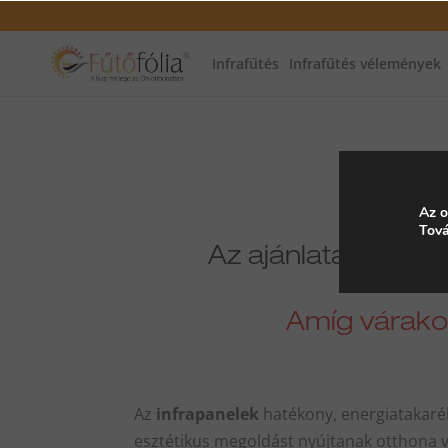
Infrafűtés
Infrafűtés vélemények
Kös
Az o
Tová
Az ajánlatát feldo
Amíg várakozi
Az
infrapanelek
hatékony, energiatakaré
esztétikus megoldást nyújtanak otthona 