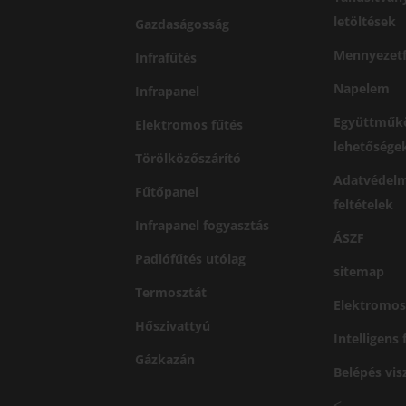
letöltések
Gazdaságosság
Mennyezetf
Infrafűtés
Napelem
Infrapanel
Együttműk
Elektromos fűtés
lehetősége
Törölközőszárító
Adatvédelm
Fűtőpanel
feltételek
Infrapanel fogyasztás
ÁSZF
Padlófűtés utólag
sitemap
Termosztát
Elektromos
Hőszivattyú
Intelligens
Gázkazán
Belépés vi
<