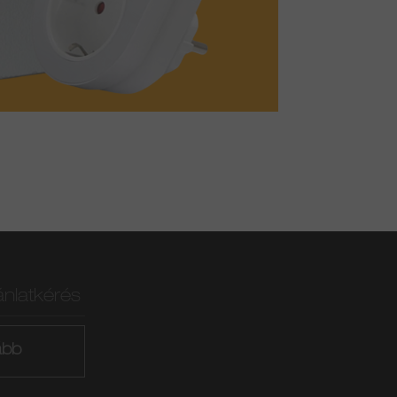
ánlatkérés
ább