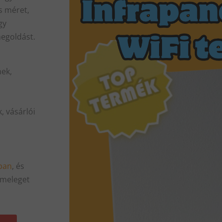
s méret,
gy
megoldást.
nek,
 vásárlói
ban
, és
 meleget