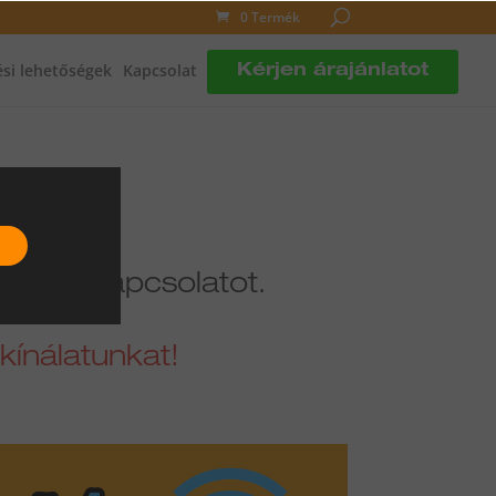
0 Termék
si lehetőségek
Kapcsolat
Kérjen árajánlatot
ünk!
nnel a kapcsolatot.
 kínálatunkat!