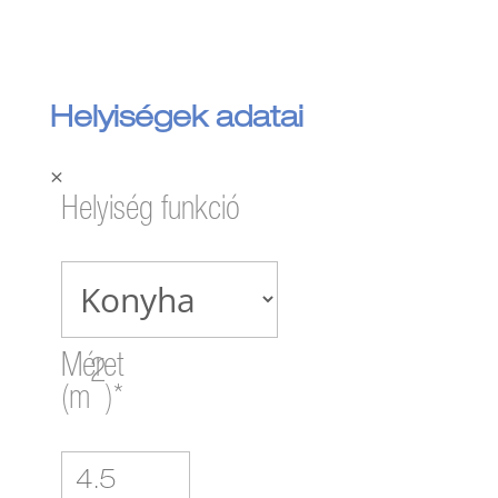
Helyiségek adatai
×
Helyiség funkció
Méret
2
(m
)*