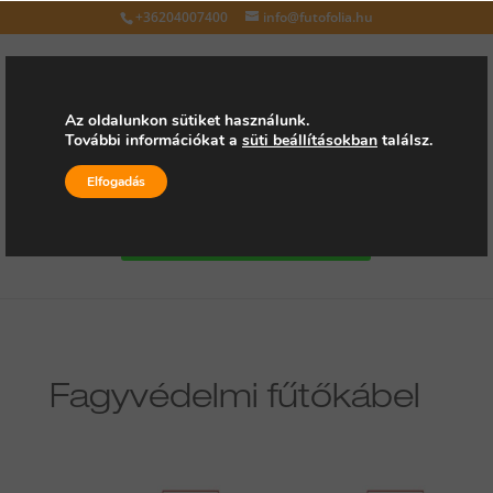
+36204007400
info@futofolia.hu
Az oldalunkon sütiket használunk.
További információkat a
süti beállításokban
találsz.
Válasszon oldalt
Elfogadás
Kérjen árajánlatot
Fagyvédelmi fűtőkábel