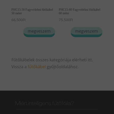
PHC15-50 Fagyvédelmi fűtőkábel
PHC15-60 Fagyvédelmi fűtőkábel
50 méter
60 méter
66,500
Ft
75,500
Ft
megveszem
megveszem
Fűtőkábelek összes kategóriája elérheti itt.
Vissza a
fűtőkábel
gyűjtőoldalához.
Miért intelligens fűtőfólia?