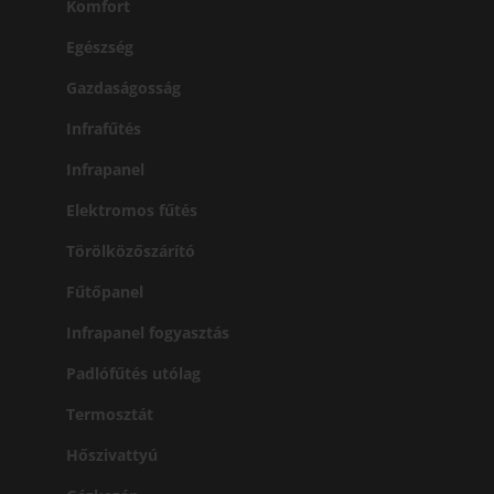
Komfort
Egészség
Gazdaságosság
Infrafűtés
Infrapanel
Elektromos fűtés
Törölközőszárító
Fűtőpanel
Infrapanel fogyasztás
Padlófűtés utólag
Termosztát
Hőszivattyú