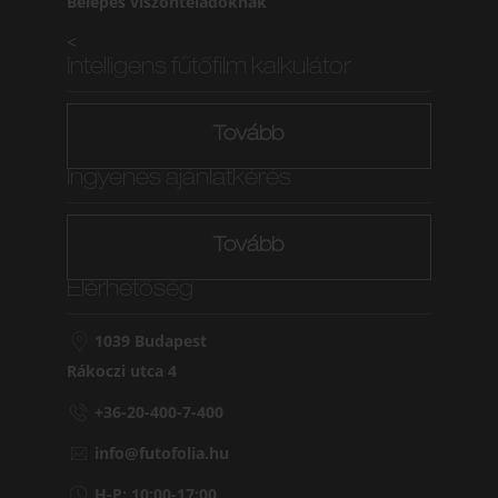
Belépés viszonteladóknak
<
intelligens fűtőfilm kalkulátor
Tovább
Ingyenes ajánlatkérés
Tovább
Elérhetőség
1039 Budapest
Rákoczi utca 4
+36-20-400-7-400
info@futofolia.hu
H-P: 10:00-17:00