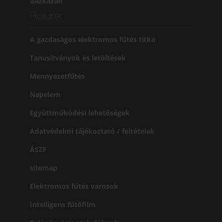
Gázkazán
Rólunk
A gazdaságos elektromos fűtés titka
Tanusítványok és letöltések
Mennyezetfűtés
Napelem
Együttműködési lehetőségek
Adatvédelmi tájékoztató / feltételek
ÁSZF
sitemap
Elektromos fűtés városok
Intelligens fűtőfilm