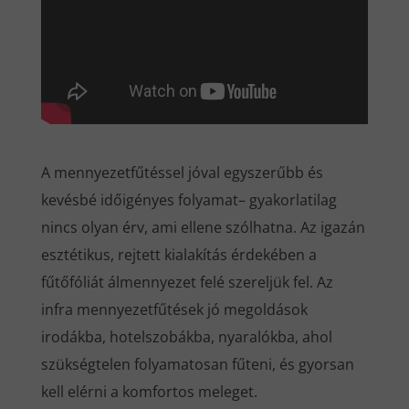
A mennyezetfűtéssel jóval egyszerűbb és
kevésbé időigényes folyamat– gyakorlatilag
nincs olyan érv, ami ellene szólhatna. Az igazán
esztétikus, rejtett kialakítás érdekében a
fűtőfóliát álmennyezet felé szereljük fel. Az
infra mennyezetfűtések jó megoldások
irodákba, hotelszobákba, nyaralókba, ahol
szükségtelen folyamatosan fűteni, és gyorsan
kell elérni a komfortos meleget.