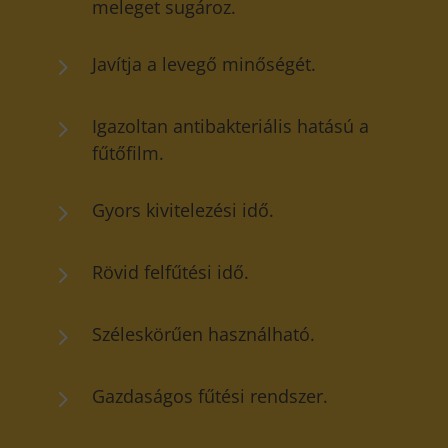
meleget sugároz.
5
Javítja a levegő minőségét.
5
Igazoltan antibakteriális hatású a
fűtőfilm.
5
Gyors kivitelezési idő.
5
Rövid felfűtési idő.
5
Széleskörűen használható.
5
Gazdaságos fűtési rendszer.