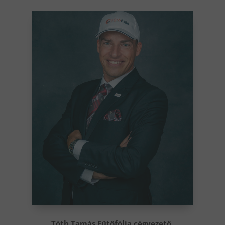
Tóth Tamás Fűtőfólia cégvezető