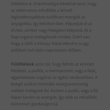
töltésére is. A technológia lehetővé teszi, hogy
az elektromos infrafűtés a lehető
leghatékonyabban szállítson energiát az
anyagokba, így feltöltve őket. Képzeljük el az
érzést, amikor nagy hidegben kilépünk, és a
Nap sugarai melegítenek minket. Ezért van,
hogy a síelő a mínusz fokok ellenére is egy
pólóban tud síelni napsütéses időben.
Fűtőfóliánk
azon túl, hogy feltölti az érintett
felületet, a padlót, a mennyezetet, vagy a falat,
egyenletesen sugároz az egész rendszerben. A
levegő ezáltal minimális energiaveszteség
mellett melegszik fel, közben a padló, vagy a fal
képes tárolni az energiát. Így válik az infrafűtés
különösen gazdaságossá.