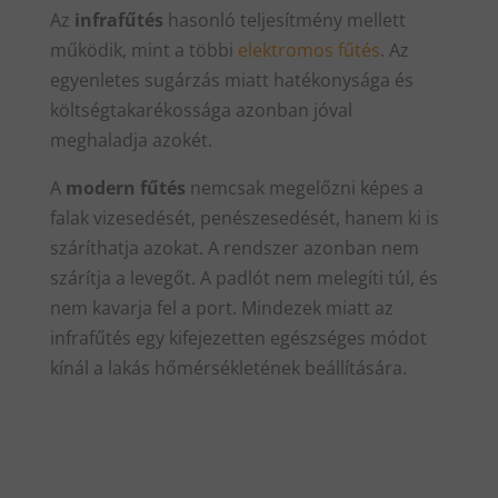
Az
infrafűtés
hasonló teljesítmény mellett
működik, mint a többi
elektromos fűtés
. Az
egyenletes sugárzás miatt hatékonysága és
költségtakarékossága azonban jóval
meghaladja azokét.
A
modern fűtés
nemcsak megelőzni képes a
falak vizesedését, penészesedését, hanem ki is
száríthatja azokat. A rendszer azonban nem
szárítja a levegőt. A padlót nem melegíti túl, és
nem kavarja fel a port. Mindezek miatt az
infrafűtés egy kifejezetten egészséges módot
kínál a lakás hőmérsékletének beállítására.