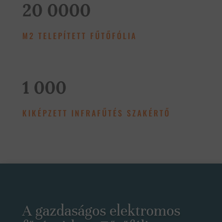
20 0000
M2 TELEPÍTETT FŰTŐFÓLIA
1 000
KIKÉPZETT INFRAFŰTÉS SZAKÉRTŐ
A gazdaságos elektromos