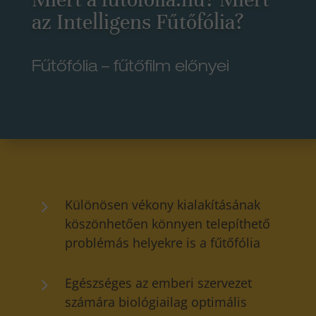
az Intelligens Fűtőfólia?
Fűtőfólia – fűtőfilm előnyei
5
Különösen vékony kialakításának
köszönhetően könnyen telepíthető
problémás helyekre is a fűtőfólia
5
Egészséges az emberi szervezet
számára biológiailag optimális