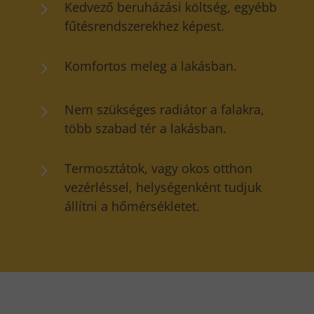
5
Kedvező beruházási költség, egyébb
fűtésrendszerekhez képest.
5
Komfortos meleg a lakásban.
5
Nem szükséges radiátor a falakra,
több szabad tér a lakásban.
5
Termosztátok, vagy okos otthon
vezérléssel, helységenként tudjuk
állítni a hőmérsékletet.