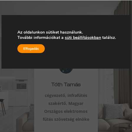
INGYENES MŰSZAKI
Az oldalunkon sütiket használunk.
JAVASLAT
További információkat a
süti beállításokban
találsz.
Elfogadás
Tóth Tamás
cégvezető, infrafűtés
szakértő, Magyar
Országos elektromos
fűtés szövetség elnöke