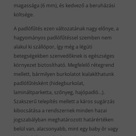
magassága (6 mm), és kedvező a beruházási
költsége.
A padlófűtés ezen változatának nagy előnye, a
hagyományos padlófűtéssel szemben nem
alakul ki szállópor, így még a légúti
betegségekben szenvedőknek is egészséges
környezet biztosítható. Megfelelő rétegrend
mellett, bármilyen burkolatot kialakíthatunk
padlófűtésként (hidegburkolat,
lamináltparketta, szőnyeg, hajópadló…).
Szakszerű telepítés mellett a káros sugárzás
kibocsátása a rendszernek minden hazai
jogszabályban meghatározott határértéken
belül van, alacsonyabb, mint egy baby őr vagy