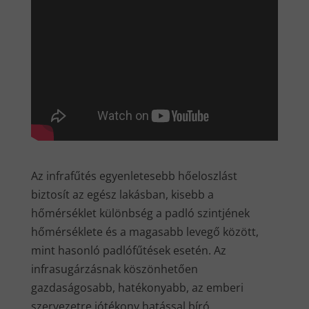
Az infrafűtés egyenletesebb hőeloszlást
biztosít az egész lakásban, kisebb a
hőmérséklet különbség a padló szintjének
hőmérséklete és a magasabb levegő között,
mint hasonló padlófűtések esetén. Az
infrasugárzásnak köszönhetően
gazdaságosabb, hatékonyabb, az emberi
szervezetre jótékony hatással bíró