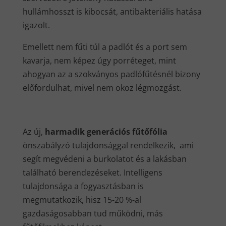
hullámhosszt is kibocsát, antibakteriális hatása
igazolt.
Emellett nem fűti túl a padlót és a port sem
kavarja, nem képez úgy porréteget, mint
ahogyan az a szokványos padlófűtésnél bizony
előfordulhat, mivel nem okoz légmozgást.
Az új,
harmadik generációs fűtőfólia
önszabályzó tulajdonsággal rendelkezik, ami
segít megvédeni a burkolatot és a lakásban
található berendezéseket. Intelligens
tulajdonsága a fogyasztásban is
megmutatkozik, hisz 15-20 %-al
gazdaságosabban tud működni, más