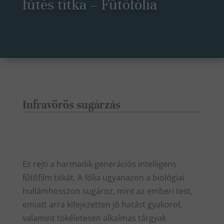
fűtés titka – Fűtőfólia
Infravörös sugárzás
Ez rejti a harmadik generációs intelligens
fűtőfilm titkát. A fólia ugyanazon a biológiai
hullámhosszon sugároz, mint az emberi test,
emiatt arra kifejezetten jó hatást gyakorol,
valamint tökéletesen alkalmas tárgyak