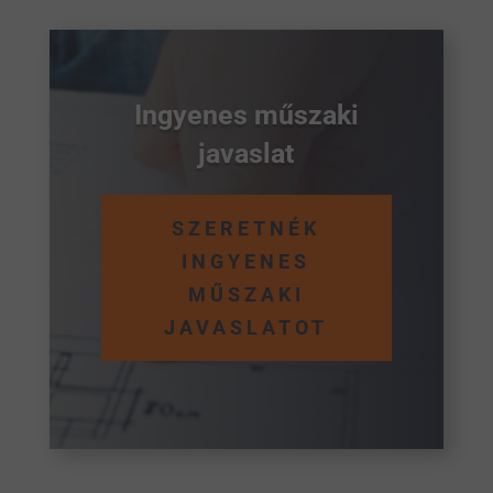
Ingyenes műszaki
javaslat
SZERETNÉK
INGYENES
MŰSZAKI
JAVASLATOT