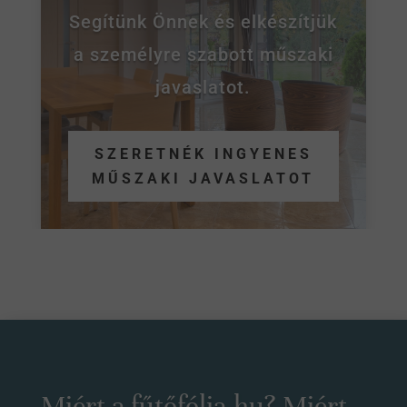
Segítünk Önnek és elkészítjük
a személyre szabott műszaki
javaslatot.
SZERETNÉK INGYENES
MŰSZAKI JAVASLATOT
Miért a fűtőfólia.hu? Miért