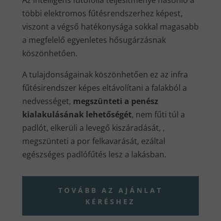
Az intelligens fűtőfólia teljesítménye hasonló a
többi elektromos fűtésrendszerhez képest,
viszont a végső hatékonysága sokkal magasabb
a megfelelő egyenletes hősugárzásnak
köszönhetően.
A tulajdonságainak köszönhetően ez az infra
fűtésirendszer képes eltávolítani a falakból a
nedvességet,
megszünteti a penész
kialakulásának lehetőségét
, nem fűti túl a
padlót, elkerüli a levegő kiszáradását, ,
megszünteti a por felkavarását, ezáltal
egészséges padlófűtés lesz a lakásban.
TOVÁBB AZ AJÁNLAT
KÉRÉSHEZ