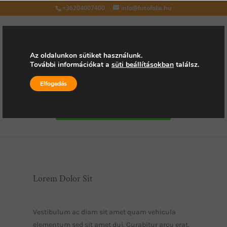
+36204007400
info@futofolia.hu
Az oldalunkon sütiket használunk.
További információkat a
süti beállításokban
találsz.
Válasszon oldalt
Elfogadás
Kérjen árajánlatot
Lorem Dolor Sit
Vestibulum ac diam sit amet quam vehicula
elementum sed sit amet dui. Curabitur arcu erat,