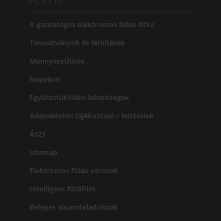
Rólunk
A gazdaságos elektromos fűtés titka
Tanusítványok és letöltések
Mennyezetfűtés
Napelem
Együttműködési lehetőségek
Adatvédelmi tájékoztató / feltételek
ÁSZF
sitemap
Elektromos fűtés városok
Intelligens fűtőfilm
Belépés viszonteladóknak