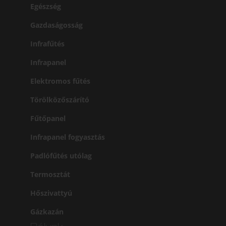
Egészség
Gazdaságosság
Infrafűtés
Infrapanel
Elektromos fűtés
Törölközőszárító
Fűtőpanel
Infrapanel fogyasztás
Padlófűtés utólag
Termosztát
Hőszivattyú
Gázkazán