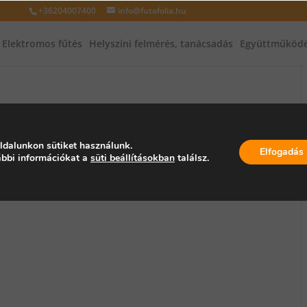
+36204007400
info@futofolia.hu
Elektromos fűtés
Helyszíni felmérés, tanácsadás
Együttműködé
ldalunkon sütiket használunk.
Elfogadás
bbi információkat a
süti beállításokban
találsz.