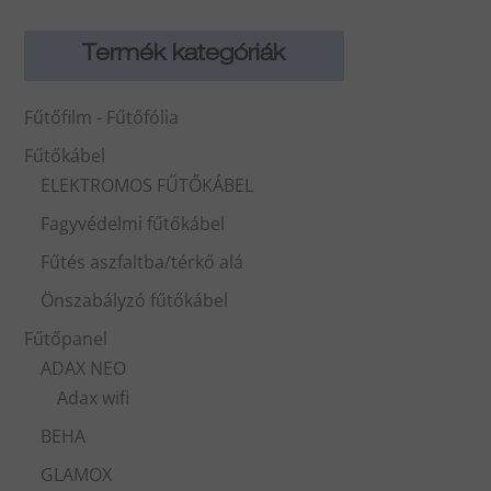
Termék kategóriák
Fűtőfilm - Fűtőfólia
Fűtőkábel
ELEKTROMOS FŰTŐKÁBEL
Fagyvédelmi fűtőkábel
Fűtés aszfaltba/térkő alá
Önszabályzó fűtőkábel
Fűtőpanel
ADAX NEO
Adax wifi
BEHA
GLAMOX