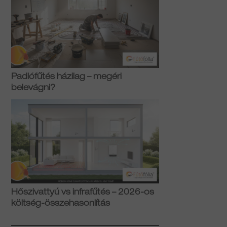
Padlófűtés házilag – megéri
belevágni?
Hőszivattyú vs infrafűtés – 2026-os
költség-összehasonlítás