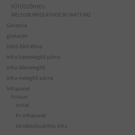
FŰTŐSZŐNYEG
MELEGBURKOLATHOZ 80 WATT/M2
Garancia
gázkazán
Hűtő-fűtő klíma
Infra hátmelegítő párna
Infra lábmelegítő
Infra melegítő párna
Infrapanel
Ecosun
asztal
K+ infrapanel
törölközőszárítós infra