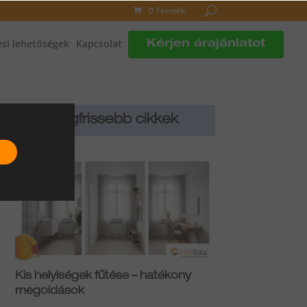
0 Termék
si lehetőségek
Kapcsolat
Kérjen árajánlatot
Legfrissebb cikkek
Kis helyiségek fűtése – hatékony
megoldások