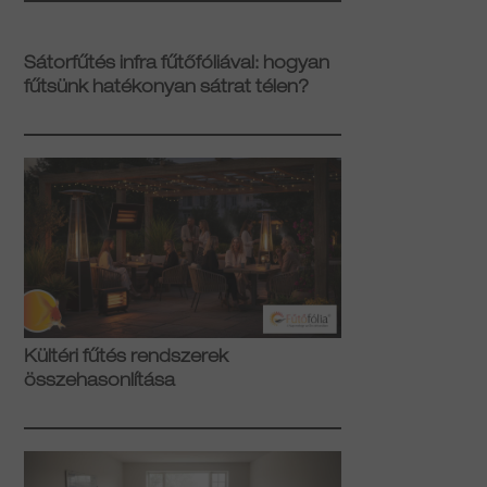
Sátorfűtés infra fűtőfóliával: hogyan
fűtsünk hatékonyan sátrat télen?
Kültéri fűtés rendszerek
összehasonlítása