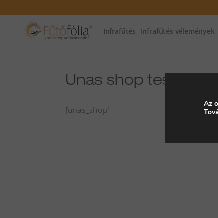
Infrafűtés
Infrafűtés vélemények
Unas shop teszt
Az o
[unas_shop]
Tová