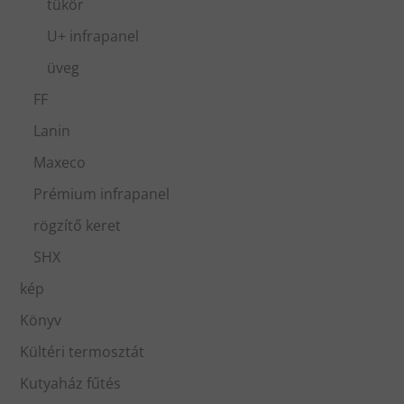
tükör
U+ infrapanel
üveg
FF
Lanin
Maxeco
Prémium infrapanel
rögzítő keret
SHX
kép
Könyv
Kültéri termosztát
Kutyaház fűtés