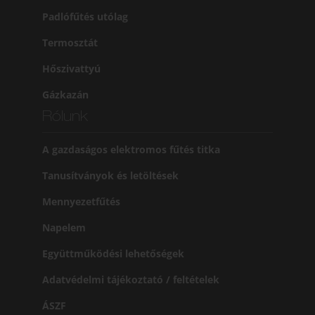
Padlófűtés utólag
Termosztát
Hőszivattyú
Gázkazán
Rólunk
A gazdaságos elektromos fűtés titka
Tanusítványok és letöltések
Mennyezetfűtés
Napelem
Együttműködési lehetőségek
Adatvédelmi tájékoztató / feltételek
ÁSZF