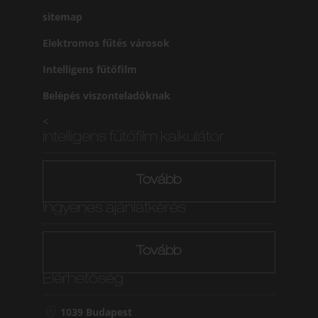
sitemap
Elektromos fűtés városok
Intelligens fűtőfilm
Belépés viszonteladóknak
<
intelligens fűtőfilm kalkulátor
Tovább
Ingyenes ajánlatkérés
Tovább
Elérhetőség
1039 Budapest