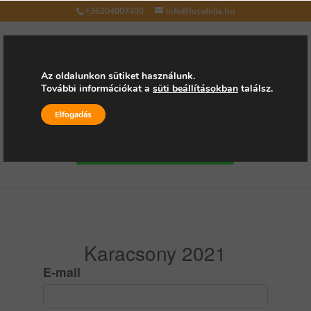
+36204007400
info@futofolia.hu
Az oldalunkon sütiket használunk.
További információkat a
süti beállításokban
találsz.
Válasszon oldalt
Elfogadás
Kérjen árajánlatot