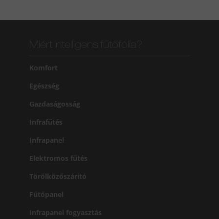
Miért intelligens fűtőfólia?
Komfort
Egészség
Gazdaságosság
Infrafűtés
Infrapanel
Elektromos fűtés
Törölközőszárító
Fűtőpanel
Infrapanel fogyasztás